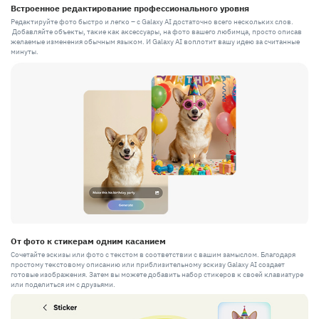
Встроенное редактирование профессионального уровня
Редактируйте фото быстро и легко – с Galaxy AI достаточно всего нескольких слов.
Добавляйте объекты, такие как аксессуары, на фото вашего любимца, просто описав
желаемые изменения обычным языком. И Galaxy AI воплотит вашу идею за считанные
минуты.
От фото к стикерам одним касанием
Сочетайте эскизы или фото с текстом в соответствии с вашим замыслом. Благодаря
простому текстовому описанию или приблизительному эскизу Galaxy AI создает
готовые изображения. Затем вы можете добавить набор стикеров к своей клавиатуре
или поделиться им с друзьями.