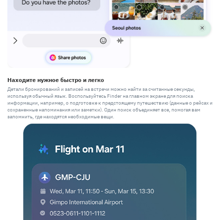
Находите нужное быстро и легко
Детали бронирований и записей на встречи можно найти за считанные секунды,
используя обычный язык. Воспользуйтесь Finder на главном экране для поиска
информации, например, о подготовке к предстоящему путешествию (данные о рейсах и
сохраненные напоминания или заметки). Один поиск объединяет все, помогая вам
запомнить, где находятся необходимые вещи.