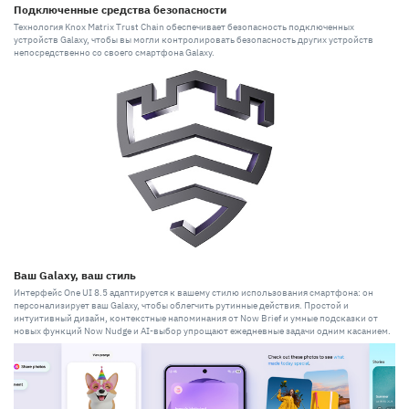
Подключенные средства безопасности
Технология Knox Matrix Trust Chain обеспечивает безопасность подключенных
устройств Galaxy, чтобы вы могли контролировать безопасность других устройств
непосредственно со своего смартфона Galaxy.
Ваш Galaxy, ваш стиль
Интерфейс One UI 8.5 адаптируется к вашему стилю использования смартфона: он
персонализирует ваш Galaxy, чтобы облегчить рутинные действия. Простой и
интуитивный дизайн, контекстные напоминания от Now Brief и умные подсказки от
новых функций Now Nudge и AI-выбор упрощают ежедневные задачи одним касанием.