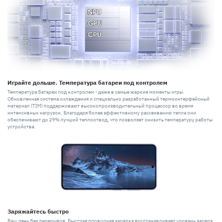
Играйте дольше. Температура батареи под контролем
Температура батареи под контролем - даже в самые жаркие моменты игры.
Обновленная система охлаждения и специально разработанный термоинтерфейсный
материал (TIM) поддерживают высокопроизводительный процессор во время
интенсивных нагрузок. Благодаря более эффективному рассеиванию тепла они
обеспечивают до 29% лучший теплоотвод, что позволяет снизить температуру работы
устройства.
Заряжайтесь быстро
Ваш день без перерывов. Быстрая проводная зарядка восстанавливает уровень заряда