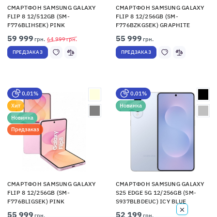
СМАРТФОН SAMSUNG GALAXY
СМАРТФОН SAMSUNG GALAXY
FLIP 8 12/512GB (SM-
FLIP 8 12/256GB (SM-
F776BLIHSEK) PINK
F776BZKGSEK) GRAPHITE
59 999
55 999
грн.
64 999
грн.
грн.
ПРЕДЗАКАЗ
ПРЕДЗАКАЗ
0,01%
0,01%
Хит
Новинка
Новинка
Предзаказ
СМАРТФОН SAMSUNG GALAXY
СМАРТФОН SAMSUNG GALAXY
FLIP 8 12/256GB (SM-
S25 EDGE 5G 12/256GB (SM-
F776BLIGSEK) PINK
S937BLBDEUC) ICY BLUE
55 999
52 199
грн.
грн.