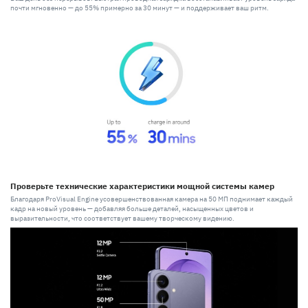
почти мгновенно — до 55% примерно за 30 минут — и поддерживает ваш ритм.
Проверьте технические характеристики мощной системы камер
Благодаря ProVisual Engine усовершенствованная камера на 50 МП поднимает каждый
кадр на новый уровень — добавляя больше деталей, насыщенных цветов и
выразительности, что соответствует вашему творческому видению.