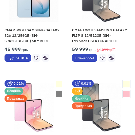
СМАРТФОН SAMSUNG GALAXY
СМАРТФОН SAMSUNG GALAXY
S26 12/256GB (SM-
FLIP 8 12/512GB (SM-
S942BLBGEUC) SKY BLUE
F776BZKHSEK) GRAPHITE
45 999
59 999
грн.
грн.
64 999
грн.
КУПИТЬ
ПРЕДЗАКАЗ
0,01%
0,01%
Новинка
Хит
Предзаказ
Новинка
Предзаказ