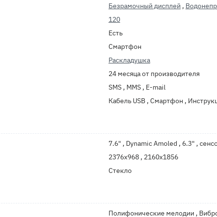
Безрамочный дисплей
,
Водонеп
120
Есть
Смартфон
Раскладушка
24 месяца от производителя
SMS , MMS , E-mail
Кабель USB , Смартфон , Инструк
7.6" , Dynamic Amoled , 6.3" , се
2376x968 , 2160x1856
Стекло
Полифонические мелодии , Вибро