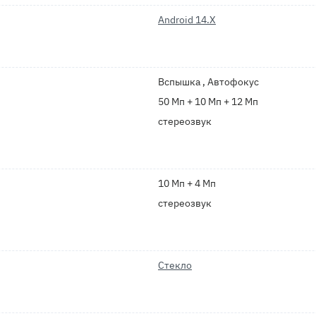
Android 14.X
Вспышка , Автофокус
50 Мп + 10 Мп + 12 Мп
стереозвук
10 Мп + 4 Мп
стереозвук
Стекло