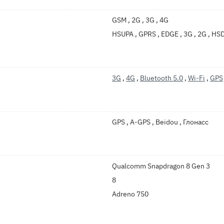
GSM , 2G , 3G , 4G
HSUPA , GPRS , EDGE , 3G , 2G , HS
3G
,
4G
,
Bluetooth 5.0
,
Wi-Fi
,
GPS
GPS , A-GPS , Beidou , Глонасс
Qualcomm Snapdragon 8 Gen 3
8
Adreno 750