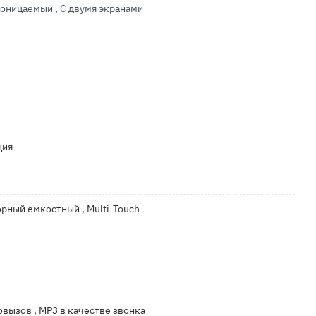
роницаемый
,
С двумя экранами
ция
нсорный емкостный , Multi-Touch
вызов , MP3 в качестве звонка