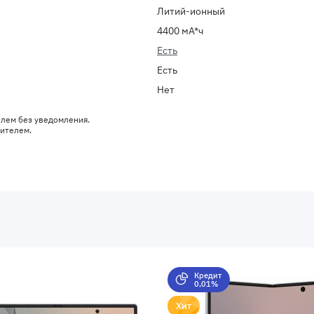
Литий-ионный
4400 мА*ч
Есть
Есть
Нет
елем без уведомления.
дителем.
Кредит
0,01%
Хит