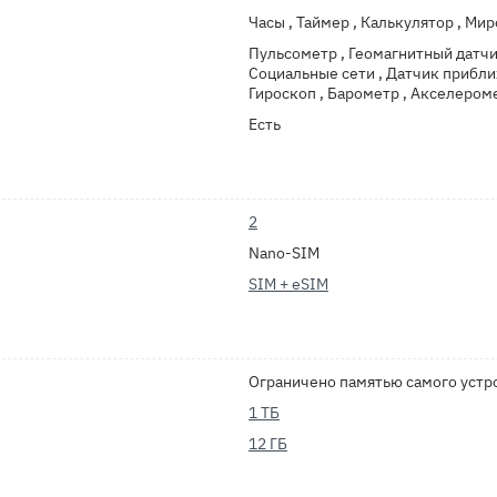
Часы , Таймер , Калькулятор , Ми
Пульсометр , Геомагнитный датчи
Социальные сети , Датчик прибли
Гироскоп , Барометр , Акселероме
Есть
2
Nano-SIM
SIM + eSIM
Ограничено памятью самого устр
1 ТБ
12 ГБ