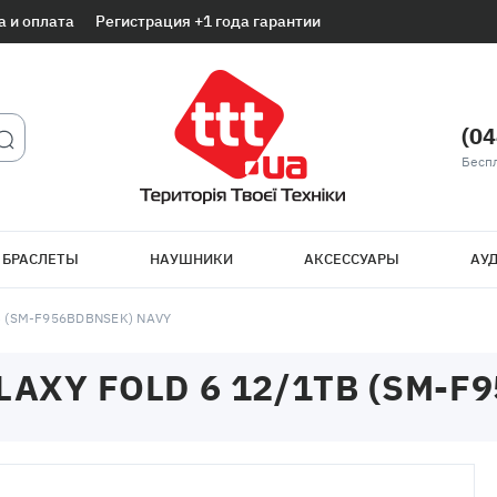
а и оплата
Регистрация +1 года гарантии
(04
Беспл
 БРАСЛЕТЫ
НАУШНИКИ
АКСЕССУАРЫ
АУД
 (SM-F956BDBNSEK) NAVY
XY FOLD 6 12/1TB (SM-F