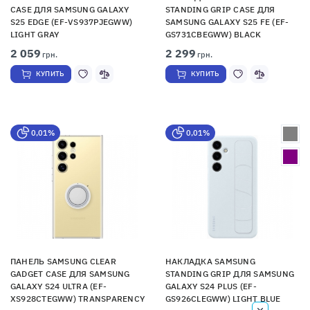
CASE ДЛЯ SAMSUNG GALAXY
STANDING GRIP CASE ДЛЯ
S25 EDGE (EF-VS937PJEGWW)
SAMSUNG GALAXY S25 FE (EF-
LIGHT GRAY
GS731CBEGWW) BLACK
2 059
2 299
грн.
грн.
КУПИТЬ
КУПИТЬ
0,01%
0,01%
ПАНЕЛЬ SAMSUNG CLEAR
НАКЛАДКА SAMSUNG
GADGET CASE ДЛЯ SAMSUNG
STANDING GRIP ДЛЯ SAMSUNG
GALAXY S24 ULTRA (EF-
GALAXY S24 PLUS (EF-
XS928CTEGWW) TRANSPARENCY
GS926CLEGWW) LIGHT BLUE