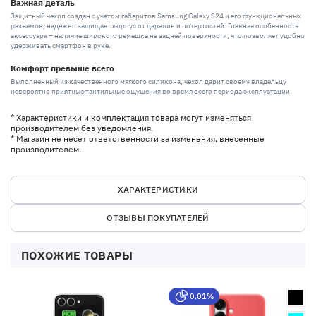
Важная деталь
Защитный чехол создан с учетом габаритов Samsung Galaxy S24 и его функциональных
разъемов, надежно защищает корпус от царапин и потертостей. Главная особенность
аксессуара – наличие широкого ремешка на задней поверхности, что позволяет удобно
удерживать смартфон в руке.
Комфорт превыше всего
Выполненный из качественного мягкого силикона, чехол дарит своему владельцу
невероятно приятные тактильные ощущения во время всего периода эксплуатации.
* Характеристики и комплектация товара могут изменяться
производителем без уведомления.
* Магазин не несет ответственности за изменения, внесенные
производителем.
ХАРАКТЕРИСТИКИ
ОТЗЫВЫ ПОКУПАТЕЛЕЙ
ПОХОЖИЕ ТОВАРЫ
0,01%