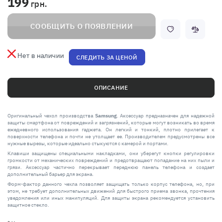
199
грн.
СООБЩИТЬ О ПОЯВЛЕНИИ
Нет в наличии
СЛЕДИТЬ ЗА ЦЕНОЙ
ОПИСАНИЕ
Оригинальный чехол производства
Samsung
. Аксессуар предназначен для надежной
защиты смартфона от повреждений и загрязнений, которые могут возникать во время
ежедневного использования гаджета. Он легкий и тонкий, плотно прилегает к
поверхности телефона и почти не утолщает ее. Производителем предусмотрены все
нужные вырезы, которые идеально стыкуются с камерой и портами.
Клавиши защищены специальными накладками, они уберегут кнопки регулировки
громкости от механических повреждений и предотвращают попадание на них пыли и
грязи. Аксессуар частично перекрывает переднюю панель телефона и создает
дополнительный барьер для экрана.
Форм-фактор данного чехла позволяет защищать только корпус телефона, но, при
этом, не требует дополнительных движений для быстрого приема звонка, прочтения
уведомления или иных манипуляций. Для защиты экрана рекомендуется установить
защитное стекло.