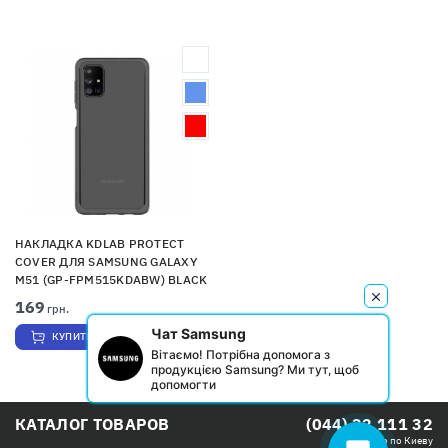
НАКЛАДКА KDLAB PROTECT
COVER ДЛЯ SAMSUNG GALAXY
M51 (GP-FPM515KDABW) BLACK
169
грн.
Чат Samsung
КУПИТЬ
Вітаємо! Потрібна допомога з
продукцією Samsung? Ми тут, щоб
допомогти
КАТАЛОГ ТОВАРОВ
(044) 32 111 32
Бесплатно по Киеву