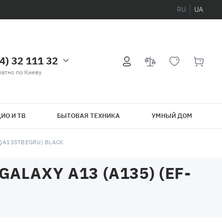
RU
UA
4) 32 111 32
атно по Киеву
ИО И ТВ
БЫТОВАЯ ТЕХНИКА
УМНЫЙ ДОМ
-QA135TBEGRU) BLACK
ALAXY A13 (A135) (EF-