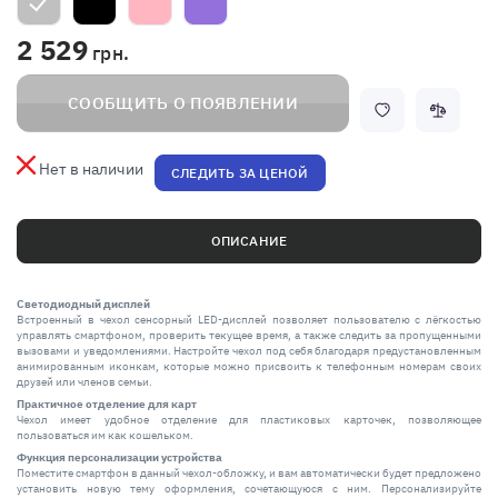
2 529
грн.
СООБЩИТЬ О ПОЯВЛЕНИИ
Нет в наличии
СЛЕДИТЬ ЗА ЦЕНОЙ
ОПИСАНИЕ
Светодиодный дисплей
Встроенный в чехол сенсорный LED-дисплей позволяет пользователю с лёгкостью
управлять смартфоном, проверить текущее время, а также следить за пропущенными
вызовами и уведомлениями. Настройте чехол под себя благодаря предустановленным
анимированным иконкам, которые можно присвоить к телефонным номерам своих
друзей или членов семьи.
Практичное отделение для карт
Чехол имеет удобное отделение для пластиковых карточек, позволяющее
пользоваться им как кошельком.
Функция персонализации устройства
Поместите смартфон в данный чехол-обложку, и вам автоматически будет предложено
установить новую тему оформления, сочетающуюся с ним. Персонализируйте