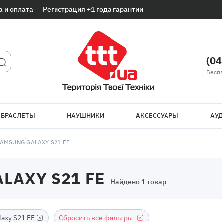
а и оплата
Регистрация +1 года гарантии
(04
Беспл
 БРАСЛЕТЫ
НАУШНИКИ
АКСЕССУАРЫ
АУД
AMSUNG GALAXY S21 FE
LAXY S21 FE
Найдено 1 товар
laxy S21 FE
Сбросить все фильтры