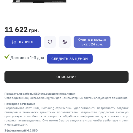
11 622
грн.
Купить в кредит
КУПИТЬ
5x2 324 грн.
Доставка 1-3 дня
СЛЕДИТЬ ЗА ЦЕНОЙ
ОПИСАНИЕ
Показатели работы SSD следующего поколения
Освободите мощность Samsung 980 для компьютерных систем следующего поколения.
Победное сочетание
Разрабатывая этот SSD, Samsung стремились удовлетворить потребности заядлых
геймеров и технически грамотных пользователей. Устройство предлагает высокую
пропускную способность и скорость обработки информации для сложных игр,
графики, анализа данных. Оно может быстро запускать игры, чтобы вы больше играли
и меньше ждали.
Эффективный M.2 SSD