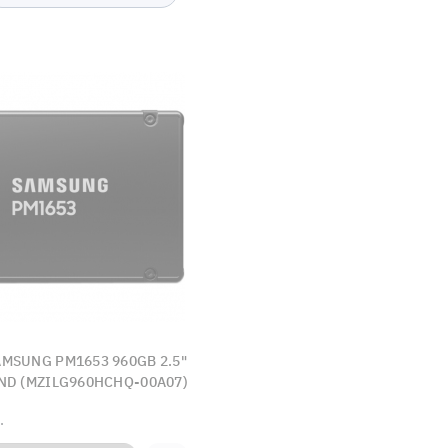
MSUNG PM1653 960GB 2.5"
AND (MZILG960HCHQ-00A07)
.