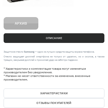
АРХИВ
ОПИСАНИЕ
Защитное стекло
Samsung
— одно из лучших средств защиты экрана телефона.
Стекло защищает дисплей смартфона не только от царапин, но и сколов, а также
трещин, закрывая дисплей и принимая удар на себя при падении.
* Характеристики и комплектация товара могут изменяться
производителем без уведомления.
* Магазин не несет ответственности за изменения, внесенные
производителем.
ХАРАКТЕРИСТИКИ
ОТЗЫВЫ ПОКУПАТЕЛЕЙ