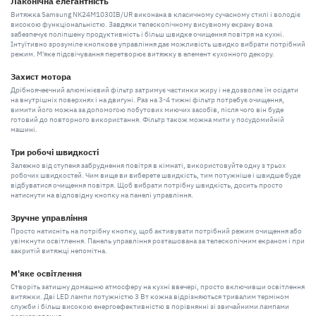
Лаконічна елегантність
Витяжка Samsung NK24M1030IB/UR виконана в класичному сучасному стилі і володіє
високою функціональністю. Завдяки телескопічному висувному екрану вона
забезпечує поліпшену продуктивність і більш швидке очищення повітря на кухні.
Інтуїтивно зрозуміле кнопкове управління дає можливість швидко вибрати потрібний
режим. М'яке підсвічування перетворює витяжку в елемент кухонного декору.
Захист мотора
Дрібноячеєчний алюмінієвий фільтр затримує частинки жиру і не дозволяє їм осідати
на внутрішніх поверхнях і на двигуні. Раз на 3-4 тижні фільтр потребує очищення,
вимити його можна за допомогою побутових миючих засобів, після чого він буде
готовий до повторного використання. Фільтр також можна мити у посудомийній
машині.
Три робочі швидкості
Залежно від ступеня забруднення повітря в кімнаті, використовуйте одну з трьох
робочих швидкостей. Чим вище ви виберете швидкість, тим потужніше і швидше буде
відбуватися очищення повітря. Щоб вибрати потрібну швидкість, досить просто
натиснути на відповідну кнопку на панелі управління.
Зручне управління
Просто натисніть на потрібну кнопку, щоб активувати потрібний режим очищення або
увімкнути освітлення. Панель управління розташована за телескопічним екраном і при
закритій витяжці непомітна.
М'яке освітлення
Створіть затишну домашню атмосферу на кухні ввечері, просто включивши освітлення
витяжки. Дві LED лампи потужністю 3 Вт кожна відрізняються тривалим терміном
служби і більш високою енергоефективністю в порівнянні зі звичайними лампами