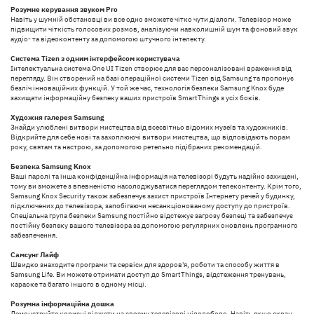
Розумне керування звуком Pro
Навіть у шумній обстановці ви все одно зможете чітко чути діалоги. Телевізор може
підвищити чіткість голосових розмов, аналізуючи навколишній шум та фоновий звук
аудіо- та відеоконтенту за допомогою штучного інтелекту.
Система Tizen з одним інтерфейсом користувача
Інтелектуальна система One UI Tizen створює для вас персоналізовані враження від
перегляду. Він створений на базі операційної системи Tizen від Samsung та пропонує
безліч інноваційних функцій. У той же час, технологія безпеки Samsung Knox буде
захищати інформаційну безпеку ваших пристроїв SmartThings з усіх боків.
Художня галерея Samsung
Знайди улюблені витвори мистецтва від всесвітньо відомих музеїв та художників.
Відкрийте для себе нові та захоплюючі витвори мистецтва, що відповідають порам
року, святам та настрою, за допомогою ретельно підібраних рекомендацій.
Безпека Samsung Knox
Ваші паролі та інша конфіденційна інформація на телевізорі будуть надійно захищені,
тому ви зможете з впевненістю насолоджуватися переглядом телеконтенту. Крім того,
Samsung Knox Security також забезпечує захист пристроїв Інтернету речей у будинку,
підключених до телевізора, запобігаючи несанкціонованому доступу до пристроїв.
Спеціальна група безпеки Samsung постійно відстежує загрозу безпеці та забезпечує
постійну безпеку вашого телевізора за допомогою регулярних оновлень програмного
забезпечення.
Самсунг Лайф
Швидко знаходите програми та сервіси для здоров'я, роботи та способу життя в
Samsung Life. Ви можете отримати доступ до SmartThings, відстеження тренувань,
караоке та багато іншого в одному місці.
Розумна інформаційна дошка
Демонструйте корисні віджети на своєму телевізорі цілодобово. Навіть якщо екран