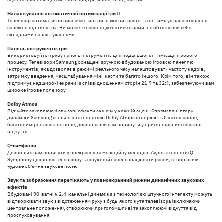
Налаштування автоматичної оптимізації гри ІІ
Телевізор автоматично визначає тип гри, в яку ви граєте, та оптимізує налаштування
залежно від типу гри. Ви можете насолоджуватися іграми, не обтяжуючи себе
складними налаштуваннями.
Панель інструментів гри
Використовуйте ігрову панель інструментів для подальшої оптимізації ігрового
процесу. Телевізори Samsung оснащені зручною вбудованою ігровою панеллю
інструментів, яка дозволяє в режимі реального часу налаштовувати частоту кадрів,
затримку введення, масштабування міні-карти та багато іншого. Крім того, він також
підтримує надширокі екрани із співвідношенням сторін 21:9 та 32:9, забезпечуючи вам
широке ігрове поле зору.
Dolby Atmos
Відчуйте захоплюючі звукові ефекти екшену у кожній сцені. Спрямовані вгору
динаміки Samsung спільно з технологією Dolby Atmos створюють багатошарове,
багатовимірне звукове поле, дозволяючи вам поринути у приголомшливі звукові
відчуття.
Q-симфонія
Дозвольте вам поринути у прекрасну та мелодійну мелодію. Аудіотехнологія Q
Symphony дозволяє телевізору та звуковій панелі працювати разом, створюючи
чудове об'ємне звукове поле.
Звук та зображення перетікають у повноекранний режим динамічних звукових
ефектів
Вбудовані 90-ватні 6.2.4-канальні динаміки з технологією штучного інтелекту можуть
відтворювати звук з відстеженням руху з будь-якого кута телевізора (включаючи
центральне положення), створюючи приголомшливі та захоплюючі відчуття від
прослуховування.