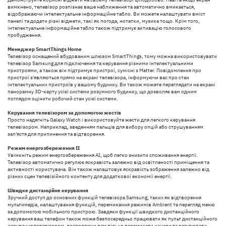
вимкнено, телевізор розпізнає ваше наближення та автоматично вмикається,
відображаючи інтелектуальне інформаційне табло. Ви можете налаштувати вміст
панелі та додати різні віджети, такі як погода, нотатки, музика тощо. Крім того,
інтелектуальне інформаційне табло також підтримує активацію голосового
пробудження.
Менеджер SmartThings Home
Телевізор оснащений вбудованим шлюзом SmartThings, тому можна використовувати
телевізор Samsung для підключення та керування різними інтелектуальними
пристроями, а також він підтримує пристрої, сумісні з Matter. Повідомлення про
пристрої з'являються прямо на екрані телевізора, інформуючи вас про стан
інтелектуальних пристроїв у вашому будинку. Ви також можете переглядати на екрані
панорамну 3D-карту усієї системи розумного будинку, що дозволяє вам одним
поглядом оцінити робочий стан усієї системи.
Керування телевізором за допомогою жестів
Просто надягніть Galaxy Watch і використовуйте жести для легкого керування
телевізором. Наприклад, зведенням пальців для вибору опцій або струшуванням
зап'ястя для припинення та відтворення.
Режим енергозбереження ІІ
Увімкніть режим енергозбереження AI, щоб легко знизити споживання енергії.
Телевізор автоматично регулює яскравість залежно від освітленості приміщення та
активності користувача. Він також налаштовує яскравість зображення залежно від
різних сцен телевізійного контенту для додаткової економії енергії.
Швидке дистанційне керування
Зручний доступ до основних функцій телевізора Samsung, таких як відтворення
мультимедіа, налаштування функцій, перемикання режимів Ambient та перегляд меню
за допомогою мобільного пристрою. Завдяки функції швидкого дистанційного
керування ваш телефон також може безпосередньо працювати як пульт дистанційного
керування телевізором, дозволяючи вам вільно перемикати канали та регулювати