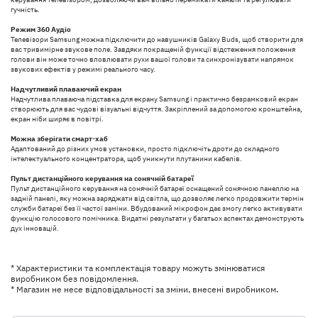
гучність.
Режим 360 Аудіо
Телевізори Samsung можна підключити до навушників Galaxy Buds, щоб створити для
вас тривимірне звукове поле. Завдяки покращеній функції відстеження положення
голови він може точно вловлювати рухи вашої голови та синхронізувати напрямок
звукових ефектів у режимі реального часу.
Надчутливий плаваючий екран
Надчутлива плаваюча підставка для екрану Samsung і практично безрамковий екран
створюють для вас чудові візуальні відчуття. Закріплений за допомогою кронштейна,
екран ніби ширяє в повітрі.
Можна зберігати смарт-хаб
Адаптований до різних умов установки, просто підключіть дроти до складного
інтелектуального концентратора, щоб уникнути плутанини кабелів.
Пульт дистанційного керування на сонячній батареї
Пульт дистанційного керування на сонячній батареї оснащений сонячною панеллю на
задній панелі, яку можна заряджати від світла, що дозволяє легко продовжити термін
служби батареї без її частої заміни. Вбудований мікрофон дає змогу легко активувати
функцію голосового помічника. Видатні результати у багатьох аспектах демонструють
дух інновацій.
* Характеристики та комплектація товару можуть змінюватися
виробником без повідомлення.
* Магазин не несе відповідальності за зміни, внесені виробником.