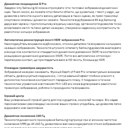
Динамічне покращення ІІ Pro
Завдяки чіпу Samsung AI можна отримувати чіткі та плавні зображення динамічних
сцен. Таким чином, ви можете чітко бачити об'єкти, що рухаються, і текст у кадрі, що
дозволяє з легкістю оцінити велику деталізацію в таких сценах, як прямі трансляції
спортивних змагань і динамічні сюжети. Технологія відображення 8K від Samsung
дарує вам чарівну і приголомшливу візуальну насолоду. Ця технологія дозволяє точно
вловлювати світлі та темні деталі на екрані, створюючи надвисоку контрастність та
реалістичні кольори зображення.
Автоматична реконструкція якості HDR-зображення Pro
Насолоджуйтесь яскравими відблисками, чіткими деталями та яскравими кольорами
на ваших зображеннях. Технологія штучного інтелекту Samsung дозволяє аналізувати
різницю між контентом зі стандартним динамічним діапазоном (SDR) та контентом з
розширеним динамічним діапазоном (HDR). Потім він автоматично оптимізує і
перетворює контент, що проглядається вами в HD-якість, близька до HDR.
Очевидна тривимірна шаруватість
Зображення на екрані оживають. Функція Depth of Field Pro інтелектуально визначає
область, де фокусується людське око, і імітує реальний ефект глибини різкості з
допомогою посилення контрастності переднього плану. У поєднанні з точною
технологією управління освітленням Mini-LED він може відтворювати реалістичні
тривимірні зображення, роблячи їх природними та яскравими.
Ігровий центр
Ваш універсальний ігровий центр для ігор з додатків, консолей та хмари. Він надає
персоналізовані рекомендації на основі ваших ігрових уподобань, що дозволяє легко
відкривати нові захоплення.
Динамічне посилення 240 Гц
Технологія динамічного прискорення Samsung підтримує ігри зі змінною частотою
оновлення (VRR) до 4K 240 Гц, дозволяючи вам насолоджуватися чітким зображенням
сцен та плавною динамічною продуктивністю під час гри.