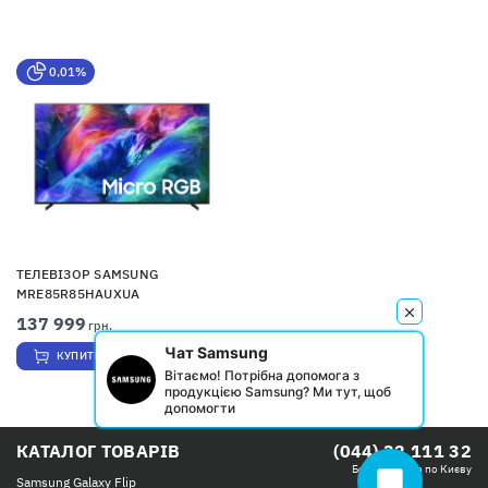
0,01%
ТЕЛЕВІЗОР SAMSUNG
MRE85R85HAUXUA
137 999
грн.
Чат Samsung
КУПИТИ
Вітаємо! Потрібна допомога з
продукцією Samsung? Ми тут, щоб
допомогти
КАТАЛОГ ТОВАРІВ
(044) 32 111 32
Безкоштовно по Києву
chat_bubble
Samsung Galaxy Flip