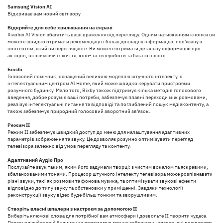
Samsung Vision AI
Відкриває вам новий світ зору
Відкрийте для себе хвилювання на екрані
Xiaobei AI Vision збагатить ваші враження від перегляду. Одним натисканням кнопки ви
можете швидко отримати рекомендації і більш докладну інформацію, пов'язану з
контентом, який ви переглядаєте. Ви можете отримати детальну інформацію про
акторів, включаючи їх життя, кіно- та телероботи та багато іншого.
Біксбі
Голосовий помічник, оснащений великою моделлю штучного інтелекту, є
інтелектуальним центром AI Home, який може швидко керувати пристроями
розумного будинку. Мало того, Bixby також підтримує кілька методів голосового
введення, добре розуміє ваші потреби, забезпечує плавні переходи між розмовами,
реалізує інтелектуальні питання та відповіді та поглиблений пошук медіаконтенту, а
також забезпечує природний голосовий зворотний зв'язок.
Режим ІІ
Режим ІІ забезпечує швидкий доступ до меню для налаштування адаптивних
параметрів зображення та звуку. Це дозволяє розумно оптимізувати перегляд
телевізора залежно від умов перегляду та контенту.
Адаптивний Аудіо Про
Послухайте звук таким, яким його задумали творці: з чистим вокалом та яскравими,
збалансованими тонами. Процесор штучного інтелекту телевізора може розпізнавати
різні звуки, такі як розмови та фонова музика, та оптимізувати звукові ефекти
відповідно до типу звуку та обстановки у приміщенні. Завдяки технології
реконструкції звуку відео буде більш тонким та зворушливим.
Створіть власні шпалери з настроєм за допомогою ІІ
Виберіть ключові слова для потрібної вам атмосфери і дозвольте ІІ творити чудеса.
Персоналізуйте свій будинок за допомогою гарних зображень шпалер, які пожвавлять