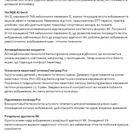
домашню атмосферу.
Чіп NQ8 AI Gen3
Чіп ІІ, керований 768 нейронними мережами ІІ, значно покращив якість зображення та
звукові ефекти телевізора. Незалежно від того, транслюєте ви OTT-сервіси, граєте в
улюблені ігри або дивіться прямі трансляції спортивних заходів, ви можете
насолоджуватися розважальним аудіовізуальним контентом у форматі 8K. Потужний
ІІ-чіп оснащений 768 нейронними мережами ІІ, що дозволяє значно покращити якість
зображення, наблизивши його до роздільної здатності 8K, роблячи деталі зображення
реалістичними, а зображення сцен - чіткими та ясними.
Антивідблискове покриття
Антивідблискова технологія Samsung значно зменшує відблиски, що виникають в
умовах яскравого освітлення, наприклад, у приміщеннях. Тепер можна чітко бачити
екран, що підвищує комфорт перегляду.
Технологія квантової точкової матриці Pro
Оцініть красу деталей у яскравих та темних сценах. Джерело підсвічування на основі
квантових точок Mini LED від Samsung має точне локальне керування світлом.
Порівняно з традиційною технологією квантової матриці Samsung діапазон керування
світлом розширено у 1.5 рази. Завдяки високій контрастності ви можете побачити
деталі зображення, які легко випустити з поля зору.
Підсилювач кольору Pro
Використовуйте технологію штучного інтелекту для розпізнавання різних сцен і
покращення кольору зображення, щоб створити яскраві та чудові візуальні враження.
Роздільна здатність 8К
Оцініть кожен кадр зображення у роздільній здатності 8K. Оснащений 33-
мегапіксельним екраном надвисокої чіткості, він забезпечує чітке та глибоке візуальне
сприйняття.