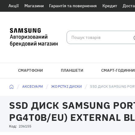
Акції
Магазини
Гарантія та повернення
Кредит
Доста
СМАРТФОНИ
ПЛАНШЕТИ
СМАРТ-ГОДИННИ
БРАСЛЕТИ
АКСЕСУАРИ
ЖОРСТКІ ДИСКИ
SSD ДИСК SAMSUNG PORT
SSD ДИСК SAMSUNG PORTA
PG4T0B/EU) EXTERNAL B
Код:
236155