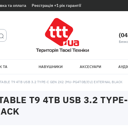
вка та оплата
Реєстрація +1 рік гарантії
(04
Безк
К ТА
НАВУШНИКИ
АКСЕСУАРИ
АУДІ
ТБ
ABLE T9 4TB USB 3.2 TYPE-C GEN 2X2 (MU-PG4T0B/EU) EXTERNAL BLACK
BLE T9 4TB USB 3.2 TYPE-
LACK