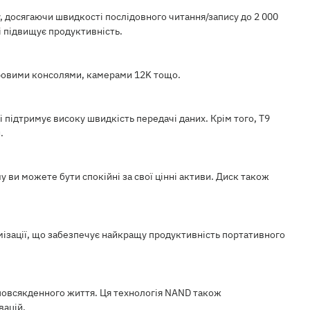
, досягаючи швидкості послідовного читання/запису до 2 000
 підвищує продуктивність.
ігровими консолями, камерами 12K тощо.
і підтримує високу швидкість передачі даних. Крім того, T9
.
у ви можете бути спокійні за свої цінні активи. Диск також
мізації, що забезпечує найкращу продуктивність портативного
повсякденного життя. Ця технологія NAND також
вацій.