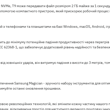
 NVMe, T9 може передавати файл розміром 2 ГБ майже за 1 секунду
допомогою компактного пристрою, який прискорює робочий процес і
ний з телефонами та планшетами на базі Windows, macOS, Android, 
ить до мінімуму потенційне падіння продуктивності через перегрів 
C 62368-1, що забезпечує додатковий рівень надійності та безпеки
ід зовнішніх ударів, він витримує падіння з висоти до 3 метрів, том
ечення Samsung Magician - зручного набору інструментів для опти
отримуйте останні оновлення прошивки.
овою революційних технологій, які змінили кожну частину нашого 
ачах, відкриваючи простір для наступного великого поштовху інно