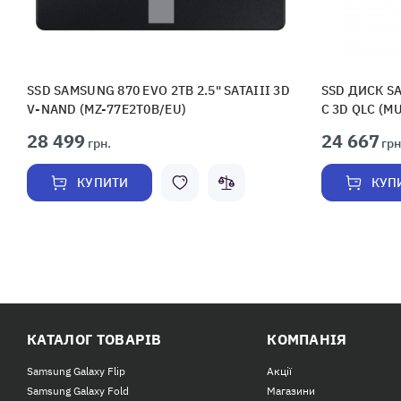
SSD SAMSUNG 870 EVO 2TB 2.5" SATAIII 3D
SSD ДИСК SA
V-NAND (MZ-77E2T0B/EU)
C 3D QLC (M
28 499
24 667
грн.
грн
КУПИТИ
КУП
КАТАЛОГ ТОВАРІВ
КОМПАНІЯ
Samsung Galaxy Flip
Акції
Samsung Galaxy Fold
Магазини