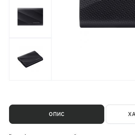
ОПИС
Х