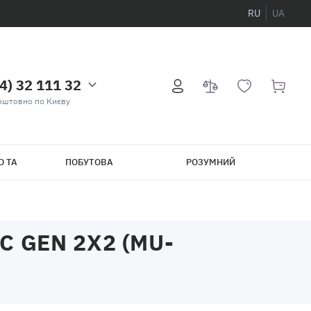
RU
UA
4) 32 111 32
оштовно по Києву
О ТА
ПОБУТОВА
РОЗУМНИЙ
ТЕХНІКА
БУДИНОК
C GEN 2X2 (MU-