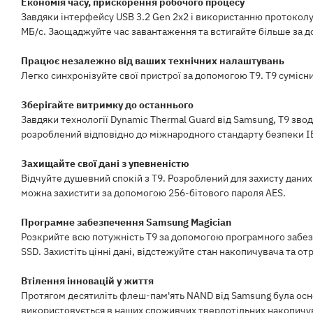
Економія часу, прискорення робочого процесу
Завдяки інтерфейсу USB 3.2 Gen 2x2 і використанню протоколу
МБ/с. Заощаджуйте час завантаження та встигайте більше за 
Працює незалежно від ваших технічних налаштувань
Легко синхронізуйте свої пристрої за допомогою T9. T9 суміс
Зберігайте витримку до останнього
Завдяки технології Dynamic Thermal Guard від Samsung, T9 звод
розроблений відповідно до міжнародного стандарту безпеки IE
Захищайте свої дані з упевненістю
Відчуйте душевний спокій з T9. Розроблений для захисту даних в
можна захистити за допомогою 256-бітового пароля AES.
Програмне забезпечення Samsung Magician
Розкрийте всю потужність T9 за допомогою програмного забезп
SSD. Захистіть цінні дані, відстежуйте стан накопичувача та 
Втілення інновацій у життя
Протягом десятиліть флеш-пам'ять NAND від Samsung була осн
використовується в наших споживчих твердотільних накопичув