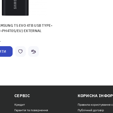
MSUNG T5 EVO 4TB USB TYPE-
U-PH4T0S/EU) EXTERNAL
.
ИТИ
СЕРВІС
КОРИСНА ІНФО
Кредит
Правила користування 
Гарантія та повернення
Публічний договір