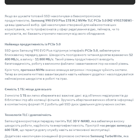
Якщо ви шукаєте топовий SSD-накопичувач з безкомпромісною
продуктивністю,
Samsung 990 EVO Plus 1TB M.2 NVMe TLC PCIe 5.0 (MZ-V9S1T0BW)
-
це ваш ідеальний вибір. Цей накопичувач створений для найвимогливіших
користувачів, чи то професіоналів у сфері редагування відео, геймерів, чи то
ентузіастів, які бажають отримати максимум від свого обладнання.
Найвища продуктивність із PCIe 5.0
SSD-диск Samsung 990 EVO Plus підтримує інтерфейс
PCIe 5.0
, забезпечуючи
блискавичну передачу даних. Швидкість послідовного читання досягає вражаючих
12
400 МБ/с
, а запису -
11 800 МБ/с
. Такий рівень продуктивності виводить
багатозадачність, роботу з великими файлами і завантаження ігор на новий рівень.
Крім того,
протокол NVMe
значно зменшує затримки і покращує чуйність системи.
Тепер ви зможете миттєво завантажувати навіть найважчі додатки і насолоджуватися
неймовірною швидкістю в роботі та іграх.
Ємність 1 ТБ: місце для всього
З ємністю
1 ТБ
ви легко збережете всі важливі дані: від об'ємних медіапроектів до
бібліотеки ігор або колекції фільмів. Зручність зберігання великих обсягів інформації
в компактному форматі M.2 робить цей SSD-диск ідеальним для сучасних систем.
Технологія TLC і довговічність
Samsung використовує передову пам'ять
TLC 3D V-NAND
, яка забезпечує високу
швидкість роботи, надійність та енергоефективність. Пристрій має
ресурс запису до
600 ТБW
, що гарантує довгу службу навіть за інтенсивної експлуатації.
Додатково накопичувач оснащений фірмовою системою
Samsung TurboWrite
, яка