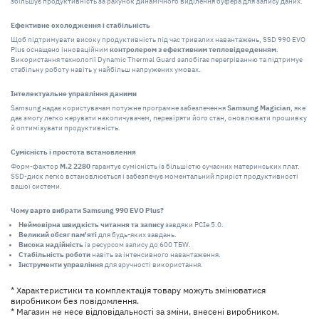
збільшує продуктивність за рахунок динамічного виділення буфера для запису даних.
Ефективне охолодження і стабільність
Щоб підтримувати високу продуктивність під час тривалих навантажень, SSD 990 EVO
Plus оснащено інноваційним
контролером з ефективним тепловідведенням
.
Використання технології Dynamic Thermal Guard запобігає перегріванню та підтримує
стабільну роботу навіть у найбільш напружених умовах.
Інтелектуальне управління даними
Samsung надає користувачам потужне програмне забезпечення
Samsung Magician
, яке
дає змогу легко керувати накопичувачем, перевіряти його стан, оновлювати прошивку
й оптимізувати продуктивність.
Сумісність і простота встановлення
Форм-фактор
M.2 2280
гарантує сумісність із більшістю сучасних материнських плат.
SSD-диск легко встановлюється і забезпечує моментальний приріст продуктивності
вашої системи.
Чому варто вибрати Samsung 990 EVO Plus?
Неймовірна швидкість читання та запису
завдяки PCIe 5.0.
Великий обсяг пам'яті
для будь-яких завдань.
Висока надійність
із ресурсом запису до 600 ТБW.
Стабільність роботи
навіть за інтенсивного навантаження.
Інструменти управління
для зручності використання.
* Характеристики та комплектація товару можуть змінюватися
виробником без повідомлення.
* Магазин не несе відповідальності за зміни, внесені виробником.