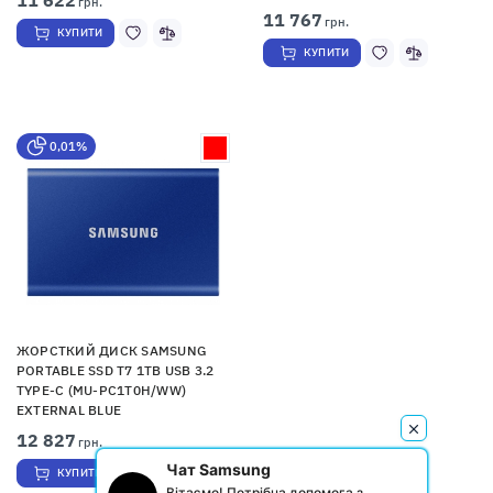
грн.
11 767
грн.
КУПИТИ
КУПИТИ
0,01%
ЖОРСТКИЙ ДИСК SAMSUNG
PORTABLE SSD T7 1TB USB 3.2
TYPE-C (MU-PC1T0H/WW)
EXTERNAL BLUE
12 827
грн.
Чат Samsung
КУПИТИ
Вітаємо! Потрібна допомога з