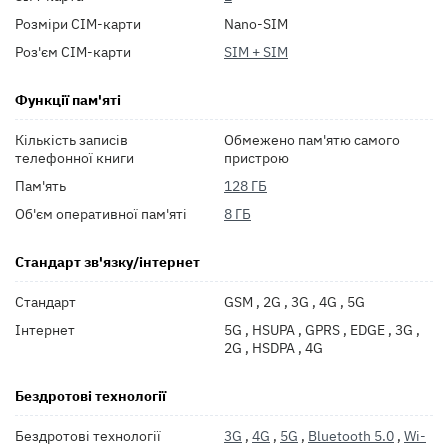
Розміри СІМ-карти
Nano-SIM
Роз'єм СІМ-карти
SIM + SIM
Функції пам'яті
Кількість записів
Обмежено пам'ятю самого
телефонної книги
пристрою
Пам'ять
128 ГБ
Об'єм оперативної пам'яті
8 ГБ
Стандарт зв'язку/інтернет
Стандарт
GSM , 2G , 3G , 4G , 5G
Інтернет
5G , HSUPA , GPRS , EDGE , 3G ,
2G , HSDPA , 4G
Бездротові технології
Бездротові технології
3G
,
4G
,
5G
,
Bluetooth 5.0
,
Wi-