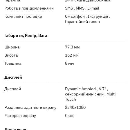
Робота з повідомленнями
SMS , MMS , E-mail
Комплект поставки
Смартфон , Інструкція ,
Гарантійний талон
Габарити, Колір, Вага
Ширина
77.3 мм
Висота
162 мм
Товщина
8 мм
Дисплей
Дисплей
Dynamic Amoled , 6.7" ,
сенсорний ємнісний , Multi-
Touch
Роздільна здатність екрану
2340x1080
Матеріал екрану
Скло
Додатково