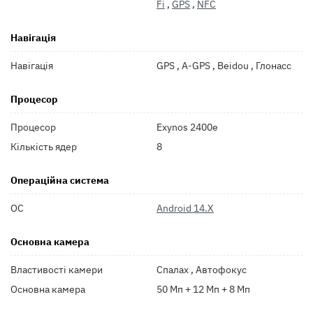
Fi
,
GPS
,
NFC
Навігація
Навігація
GPS , A-GPS , Beidou , Глонасс
Процесор
Процесор
Exynos 2400e
Кількість ядер
8
Операційна система
ОС
Android 14.X
Основна камера
Властивості камери
Спалах , Автофокус
Основна камера
50 Мп + 12 Мп + 8 Мп