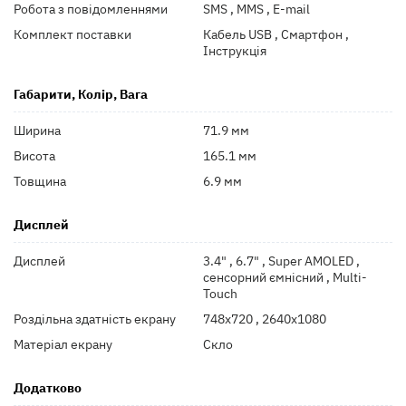
Робота з повідомленнями
SMS , MMS , E-mail
Комплект поставки
Кабель USB , Смартфон ,
Інструкція
Габарити, Колір, Вага
Ширина
71.9 мм
Висота
165.1 мм
Товщина
6.9 мм
Дисплей
Дисплей
3.4" , 6.7" , Super AMOLED ,
сенсорний ємнісний , Multi-
Touch
Роздільна здатність екрану
748x720 , 2640x1080
Матеріал екрану
Скло
Додатково