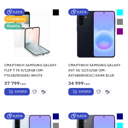
0,01%
0,01%
Хіт продажу
Новинка
СМАРТФОН SAMSUNG GALAXY
СМАРТФОН SAMSUNG GALAXY
FLIP 7 FE 8/128GB (SM-
A57 5G 12/512GB (SM-
F761BZWGSEK) WHITE
A576BDBHEUC) DARK BLUE
37 799
34 999
грн.
грн.
КУПИТИ
КУПИТИ
0,01%
0,01%