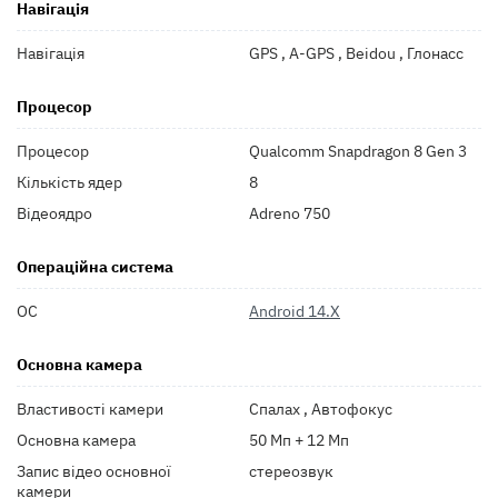
Навігація
Навігація
GPS , A-GPS , Beidou , Глонасс
Процесор
Процесор
Qualcomm Snapdragon 8 Gen 3
Кількість ядер
8
Відеоядро
Adreno 750
Операційна система
ОС
Android 14.X
Основна камера
Властивості камери
Спалах , Автофокус
Основна камера
50 Мп + 12 Мп
Запис відео основної
стереозвук
камери