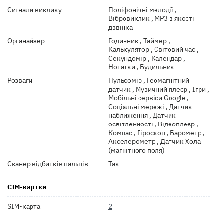
Сигнали виклику
Поліфонічні мелодії ,
Вібровиклик , MP3 в якості
дзвінка
Органайзер
Годинник , Таймер ,
Калькулятор , Світовий час ,
Секундомір , Календар ,
Нотатки , Будильник
Розваги
Пульсомір , Геомагнітний
датчик , Музичний плеєр , Ігри ,
Мобільні сервіси Google ,
Соціальні мережі , Датчик
наближення , Датчик
освітленності , Відеоплеєр ,
Компас , Гіроскоп , Барометр ,
Акселерометр , Датчик Хола
(магнітного поля)
Сканер відбитків пальців
Так
СІМ-картки
SIM-карта
2