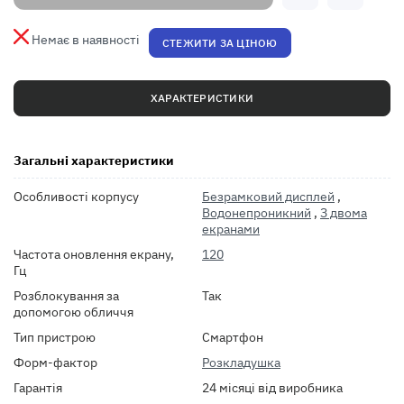
Немає в наявності
СТЕЖИТИ ЗА ЦІНОЮ
ХАРАКТЕРИСТИКИ
Загальні характеристики
Особливості корпусу
Безрамковий дисплей
,
Водонепроникний
,
З двома
екранами
Частота оновлення екрану,
120
Гц
Розблокування за
Так
допомогою обличчя
Тип пристрою
Смартфон
Форм-фактор
Розкладушка
Гарантія
24 місяці від виробника