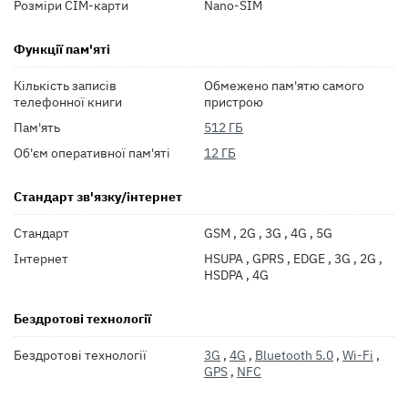
Розміри СІМ-карти
Nano-SIM
Функції пам'яті
Кількість записів
Обмежено пам'ятю самого
телефонної книги
пристрою
Пам'ять
512 ГБ
Об'єм оперативної пам'яті
12 ГБ
Стандарт зв'язку/інтернет
Стандарт
GSM , 2G , 3G , 4G , 5G
Інтернет
HSUPA , GPRS , EDGE , 3G , 2G ,
HSDPA , 4G
Бездротові технології
Бездротові технології
3G
,
4G
,
Bluetooth 5.0
,
Wi-Fi
,
GPS
,
NFC