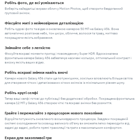
Робіть фото, де всі усміхаються
Виберіть найвдаліші вирази облич у Motion Photos, щоб створити бездоганний
груповий знімок.
Фіксуйте миті з неймовірною деталізацією
Робіть чудові фото та відео з оновленою камерою 50 МП на Galaxy A56. Вона
автоматично розпізнає небо, тон шкіри, обличчя, волосся та траву, миттєво
покращуючи якість зображення.
Знімайте себе з легкістю
Фіксуйте яскраві моменти пригод і повсякдення у Super HDR. Вдосконалена
фронтальна камера Galaxy A56 забезпечує насичені кольори, оптимальний контраст і
високу якість ваших відео.
Робіть яскраві знімки навіть вночі
Камери нового Galaxy A56 стали ще потужнішими, оскільки вловлюють більше світла
для створення чітких і деталізованих нічних знімків із мінімальним рівнем шуму.
Робіть круті селфі
Тепер ваші селфі готові до публікації без додаткової обробки. Покращена фронтальна
камера 12 МП у Galaxy A56 створює чіткі та яскраві знімки без розмиття.
Грайте і перемагайте з процесором нового покоління
Відчуйте потужність оновленого восьмиядерного процесора. Завдяки покращеній
системі охолодження та сховищу великого об'єму ви зможете легко переходити від
задачі до задачі, робити прямі трансляції та грати з максимальним комфортом.
Екран для захопливої гри