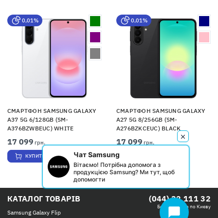
0,01%
0,01%
СМАРТФОН SAMSUNG GALAXY
СМАРТФОН SAMSUNG GALAXY
A37 5G 6/128GB (SM-
A27 5G 8/256GB (SM-
A376BZWBEUC) WHITE
A276BZKCEUC) BLACK
17 099
17 099
грн.
грн.
Чат Samsung
КУПИТИ
КУПИТИ
Вітаємо! Потрібна допомога з
продукцією Samsung? Ми тут, щоб
допомогти
КАТАЛОГ ТОВАРІВ
(044) 32 111 32
Безкоштовно по Києву
chat_bubble
Samsung Galaxy Flip