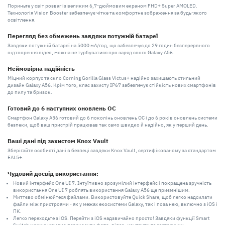
Пориньте у світ розваг із великим 6,7-дюймовим екраном FHD+ Super AMOLED.
Технологія Vision Booster забезпечує чітке та комфортне зображення за будь-якого
освітлення.
Перегляд без обмежень завдяки потужній батареї
Завдяки потужній батареї на 5000 мА/год, що забезпечує до 29 годин безперервного
відтворення відео, можна не турбуватися про заряд свого Galaxy A56.
Неймовірна надійність
Міцний корпус та скло Corning Gorilla Glass Victus+ надійно захищають стильний
дизайн Galaxy A56. Крім того, клас захисту IP67 забезпечує стійкість нових смартфонів
до пилу та бризок.
Готовий до 6 наступних оновлень ОС
Смартфон Galaxy A56 готовий до 6 поколінь оновлень ОС і до 6 років оновлень системи
безпеки, щоб ваш пристрій працював так само швидко й надійно, як у перший день.
Ваші дані під захистом Knox Vault
Зберігайте особисті дані в безпеці завдяки Knox Vault, сертифікованому за стандартом
EAL5+.
Чудовий досвід використання:
Новий інтерфейс One UI 7. Інтуїтивно зрозумілий інтерфейс і покращена зручність
використання One UI 7 роблять використання Galaxy A56 ще приємнішим.
Миттєво обмінюйтеся файлами. Використовуйте Quick Share, щоб легко надсилати
файли між пристроями - як у межах екосистеми Galaxy, так і поза нею, включно з iOS і
ПК.
Легко переходьте з iOS. Перейти з iOS надзвичайно просто! Завдяки функції Smart