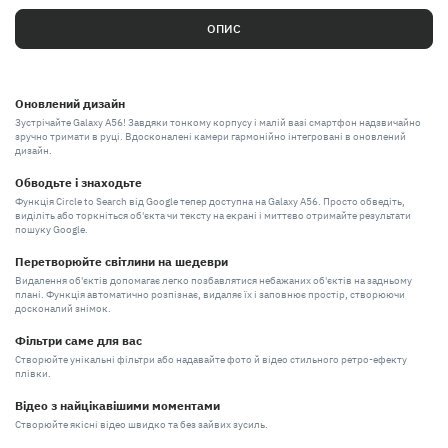
ОПИС
Оновлений дизайн
Зустрічайте Galaxy A56! Завдяки тонкому корпусу і малій вазі смартфон надзвичайно
зручно тримати в руці. Вдосконалені камери гармонійно інтегровані в оновлений
дизайн.
Обводьте і знаходьте
Функція Circle to Search від Google тепер доступна на Galaxy A56. Просто обведіть,
виділіть або торкніться об'єкта чи тексту на екрані і миттєво отримайте результати
пошуку Google.
Перетворюйте світлини на шедеври
Видалення об'єктів допомагає легко позбавлятися небажаних об'єктів на задньому
плані. Функція автоматично розпізнає, видаляє їх і заповнює простір, створюючи
досконалий знімок.
Фільтри саме для вас
Створюйте унікальні фільтри або надавайте фото й відео стильного ретро-ефекту
плівки.
Відео з найцікавішими моментами
Створюйте якісні відео швидко та без зайвих зусиль.