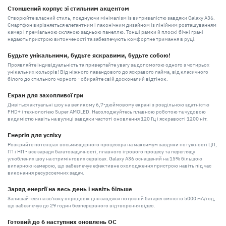
Стоншений корпус зі стильним акцентом
Створюйте власний стиль, поєднуючи мінімалізм із витривалістю завдяки Galaxy A36.
Смартфон вирізняється елегантним і лаконічним дизайном із лінійним розташуванням
камер і преміальною скляною задньою панеллю. Тонші рамки й плоскі бічні грані
надають пристрою витонченості та забезпечують комфортне тримання в руці.
Будьте унікальними, будьте яскравими, будьте собою!
Проявляйте індивідуальність та привертайте увагу за допомогою одного з чотирьох
унікальних кольорів! Від ніжного лавандового до яскравого лайма, від класичного
білого до стильного чорного - обирайте свій досконалий відтінок.
Екран для захопливої гри
Дивіться актуальні шоу на великому 6,7-дюймовому екрані з роздільною здатністю
FHD+ і технологією Super AMOLED. Насолоджуйтесь плавною роботою та чудовою
видимістю навіть на вулиці завдяки частоті оновлення 120 Гц і яскравості 1200 ніт.
Енергія для успіху
Розкрийте потенціал восьмиядерного процесора на максимум завдяки потужності ЦП,
ГП і НП - все заради багатозадачності, плавного ігрового процесу та перегляду
улюблених шоу на стримінгових сервісах. Galaxy A36 оснащений на 15% більшою
випарною камерою, що забезпечує ефективне охолодження пристрою навіть під час
виконання ресурсоємних задач.
Заряд енергії на весь день і навіть більше
Залишайтеся на зв'язку впродовж дня завдяки потужній батареї ємністю 5000 мА/год,
що забезпечує до 29 годин безперервного відтворення відео.
Готовий до 6 наступних оновлень ОС