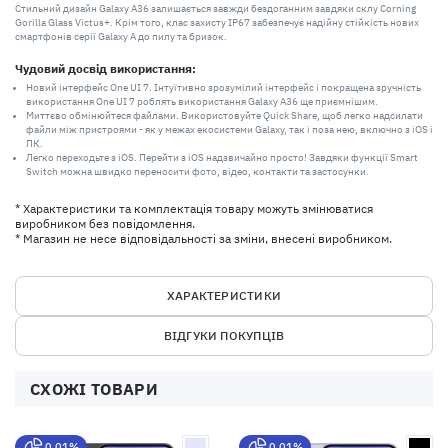
Стильний дизайн Galaxy A36 залишається завжди бездоганним завдяки склу Corning
Gorilla Glass Victus+. Крім того, клас захисту IP67 забезпечує надійну стійкість нових
смартфонів серії Galaxy A до пилу та бризок.
Чудовий досвід використання:
Новий інтерфейс One UI 7. Інтуїтивно зрозумілий інтерфейс і покращена зручність
використання One UI 7 роблять використання Galaxy A36 ще приємнішим.
Миттєво обмінюйтеся файлами. Використовуйте Quick Share, щоб легко надсилати
файли між пристроями - як у межах екосистеми Galaxy, так і поза нею, включно з iOS і
ПК.
Легко переходьте з iOS. Перейти з iOS надзвичайно просто! Завдяки функції Smart
Switch можна швидко переносити фото, відео, контакти та застосунки.
* Характеристики та комплектація товару можуть змінюватися
виробником без повідомлення.
* Магазин не несе відповідальності за зміни, внесені виробником.
ХАРАКТЕРИСТИКИ
ВІДГУКИ ПОКУПЦІВ
СХОЖІ ТОВАРИ
0,01%
0,01%