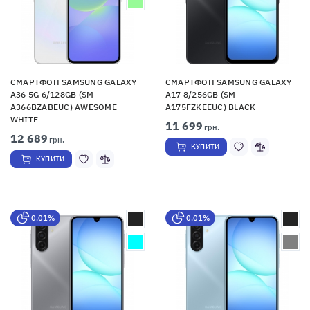
СМАРТФОН SAMSUNG GALAXY
СМАРТФОН SAMSUNG GALAXY
A36 5G 6/128GB (SM-
A17 8/256GB (SM-
A366BZABEUC) AWESOME
A175FZKEEUC) BLACK
WHITE
11 699
грн.
12 689
грн.
КУПИТИ
КУПИТИ
0,01%
0,01%