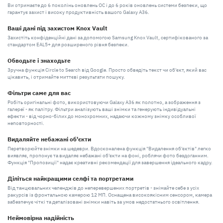
Ви отримаєте до 6 поколінь оновлень ОС і до 6 років оновлень системи безпеки, що
гарантує захист і високу продуктивність вашого Galaxy A36.
Ваші дані під захистом Knox Vault
Захистіть конфіденційні дані за допомогою Samsung Knox Vault, сертифікованого за
стандартом EAL5+ для розширеного рівня безпеки.
Обводьте і знаходьте
Зручна функція Circle to Search від Google. Просто обведіть текст чи об'єкт, який вас
цікавить, і отримайте миттєві результати пошуку.
Фільтри саме для вас
Робіть оригінальні фото, використовуючи Galaxy A36 як полотно, а зображення з
галереї - як палітру. Фільтри аналізують ваші знімки та генерують індивідуальні
ефекти - від чорно-білих до монохромних, надаючи кожному знімку особливої
неповторності.
Видаляйте небажані об'єкти
Перетворюйте знімки на шедеври. Вдосконалена функція "Видалення об'єктів" легко
виявляє, пропонує та видаляє небажані об'єкти на фоні, роблячи фото бездоганним.
Функція "Пропозиції" надає креативні рекомендації для завершення ідеального кадру.
Діліться найкращими селфі та портретами
Від танцювальних челенджів до неперевершених портретів - знімайте себе з усіх
ракурсів із фронтальною камерою 12 МП. Оснащена високоякісним сенсором, камера
забезпечує чіткі та деталізовані знімки навіть за умов недостатнього освітлення.
Неймовірна надійність