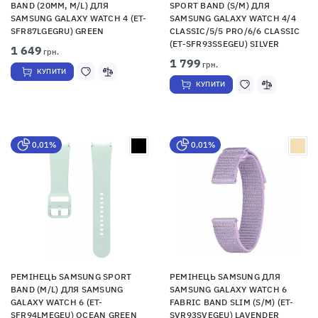
BAND (20MM, M/L) ДЛЯ
SPORT BAND (S/M) ДЛЯ
SAMSUNG GALAXY WATCH 4 (ET-
SAMSUNG GALAXY WATCH 4/4
SFR87LGEGRU) GREEN
CLASSIC/5/5 PRO/6/6 CLASSIC
(ET-SFR93SSEGEU) SILVER
1 649
грн.
1 799
грн.
КУПИТИ
КУПИТИ
0,01%
0,01%
РЕМІНЕЦЬ SAMSUNG SPORT
РЕМІНЕЦЬ SAMSUNG ДЛЯ
BAND (M/L) ДЛЯ SAMSUNG
SAMSUNG GALAXY WATCH 6
GALAXY WATCH 6 (ET-
FABRIC BAND SLIM (S/M) (ET-
SFR94LMEGEU) OCEAN GREEN
SVR93SVEGEU) LAVENDER