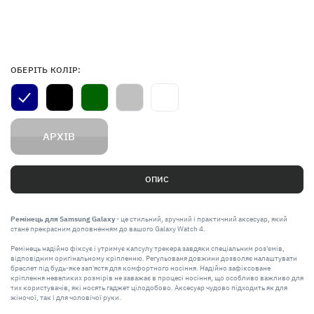
ОБЕРІТЬ КОЛІР:
АРХІВ
ОПИС
Ремінець для Samsung Galaxy
- це стильний, зручний і практичний аксесуар, який
стане прекрасним доповненням до вашого Galaxy Watch 4.
Ремінець надійно фіксує і утримує капсулу трекера завдяки спеціальним роз'ємів,
відповідним оригінальному кріпленню. Регульованя довжини дозволяє налаштувати
браслет під будь-яке зап'ястя для комфортного носіння. Надійно зафіксоване
кріплення невеликих розмірів не заважає в процесі носіння, що особливо важливо для
тих користувачів, які носять гаджет цілодобово. Аксесуар чудово підходить як для
жіночої, так і для чоловічої руки.