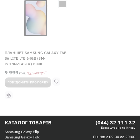
ПЛАНШЕТ SAMSUNG GALAXY TAB
S6 LITE LTE 64GB (SM-
P619NZIASEK) PINK
9 999
грн.
12 999
грн.
ПОВІДОМИТИ ПРО ПОЯВУ
КАТАЛОГ ТОВАРІВ
(044) 32 111 32
Безкоштовно по Києву
Samsung Galaxy Flip
Пн-Нд: с 09:00 до 20:00
Samsung Galaxy Fold