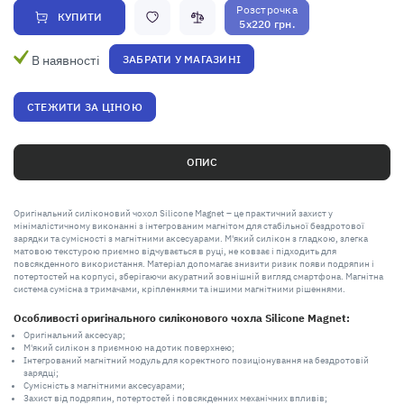
Розстрочка
КУПИТИ
5x220 грн.
В наявності
ЗАБРАТИ У МАГАЗИНІ
СТЕЖИТИ ЗА ЦІНОЮ
ОПИС
Оригінальний силіконовий чохол Silicone Magnet – це практичний захист у
мінімалістичному виконанні з інтегрованим магнітом для стабільної бездротової
зарядки та сумісності з магнітними аксесуарами. М'який силікон з гладкою, злегка
матовою текстурою приємно відчувається в руці, не ковзає і підходить для
повсякденного використання. Матеріал допомагає знизити ризик появи подряпин і
потертостей на корпусі, зберігаючи акуратний зовнішній вигляд смартфона. Магнітна
система сумісна з тримачами, кріпленнями та іншими магнітними рішеннями.
Особливості оригінального силіконового чохла Silicone Magnet:
Оригінальний аксесуар;
М'який силікон з приємною на дотик поверхнею;
Інтегрований магнітний модуль для коректного позиціонування на бездротовій
зарядці;
Сумісність з магнітними аксесуарами;
Захист від подряпин, потертостей і повсякденних механічних впливів;