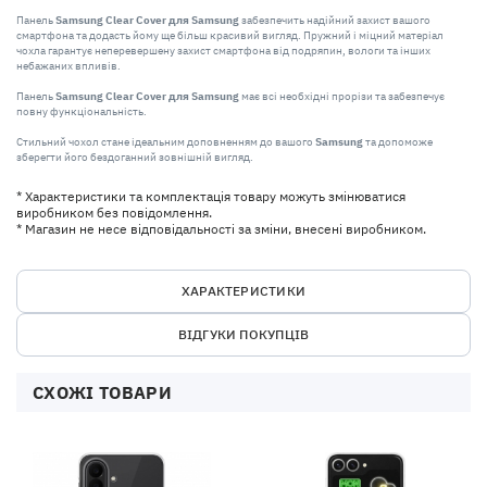
Панель
Samsung Clear Cover для Samsung
забезпечить надійний захист вашого
смартфона та додасть йому ще більш красивий вигляд. Пружний і міцний матеріал
чохла гарантує неперевершену захист смартфона від подряпин, вологи та інших
небажаних впливів.
Панель
Samsung Clear Cover для Samsung
має всі необхідні прорізи та забезпечує
повну функціональність.
Стильний чохол стане ідеальним доповненням до вашого
Samsung
та допоможе
зберегти його бездоганний зовнішній вигляд.
* Характеристики та комплектація товару можуть змінюватися
виробником без повідомлення.
* Магазин не несе відповідальності за зміни, внесені виробником.
ХАРАКТЕРИСТИКИ
ВІДГУКИ ПОКУПЦІВ
СХОЖІ ТОВАРИ