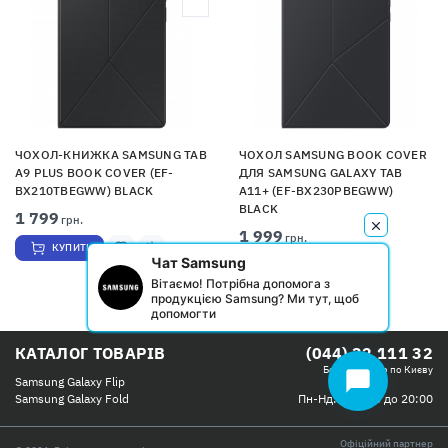
ЧОХОЛ-КНИЖКА SAMSUNG TAB
ЧОХОЛ SAMSUNG BOOK COVER
A9 PLUS BOOK COVER (EF-
ДЛЯ SAMSUNG GALAXY TAB
BX210TBEGWW) BLACK
A11+ (EF-BX230PBEGWW)
BLACK
1 799
грн.
1 999
грн.
КУПИТИ
Чат Samsung
КУПИТИ
Вітаємо! Потрібна допомога з
продукцією Samsung? Ми тут, щоб
допомогти
КАТАЛОГ ТОВАРІВ
(044) 32 111 32
Безкоштовно по Києву
chat_bubble
Samsung Galaxy Flip
Пн-Нд: с 09:00 до 20:00
Samsung Galaxy Fold
Офіційний партнер