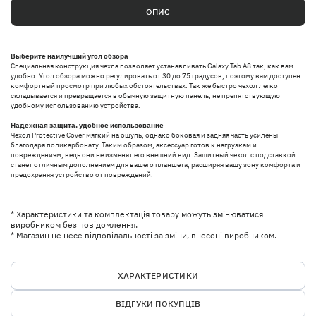
ОПИС
Выберите наилучший угол обзора
Специальная конструкция чехла позволяет устанавливать Galaxy Tab A8 так, как вам
удобно. Угол обзора можно регулировать от 30 до 75 градусов, поэтому вам доступен
комфортный просмотр при любых обстоятельствах. Так же быстро чехол легко
складывается и превращается в обычную защитную панель, не препятствующую
удобному использованию устройства.
Надежная защита, удобное использование
Чехол Protective Cover мягкий на ощупь, однако боковая и задняя часть усилены
благодаря поликарбонату. Таким образом, аксессуар готов к нагрузкам и
повреждениям, ведь они не изменят его внешний вид. Защитный чехол с подставкой
станет отличным дополнением для вашего планшета, расширяя вашу зону комфорта и
предохраняя устройство от повреждений.
* Характеристики та комплектація товару можуть змінюватися
виробником без повідомлення.
* Магазин не несе відповідальності за зміни, внесені виробником.
ХАРАКТЕРИСТИКИ
ВІДГУКИ ПОКУПЦІВ