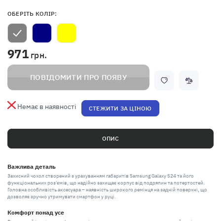
ОБЕРІТЬ КОЛІР:
971
грн.
ПОВІДОМИТИ ПРО ПОЯВУ
Немає в наявності
СТЕЖИТИ ЗА ЦІНОЮ
ОПИС
Важлива деталь
Захисний чохол створений з урахуванням габаритів Samsung Galaxy S24 та його
функціональних роз'ємів, що надійно захищає корпус від подряпин та потертостей.
Головна особливість аксесуара – наявність широкого ремінця на задній поверхні, що
дозволяє зручно утримувати смартфон у руці.
Комфорт понад усе