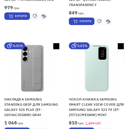
TRANSPARENCY
979
грн.
849
грн.
КУПИТИ
КУПИТИ
0,01%
0,01%
НАКЛАДКА SAMSUNG
ЧОХОЛ-КНИЖКА SAMSUNG
STANDING GRIP ДЛЯ SAMSUNG
SMART CLEAR VIEW COVER ДЛЯ
GALAXY S25 PLUS (EF-
SAMSUNG GALAXY S23 FE (EF-
GS936CJEGWW) GRAY
ZS711CMEGWW) MINT
1 068
810
грн.
грн.
1 499
грн.