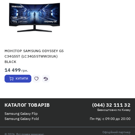
МОНІТОР SAMSUNG ODYSSEY G5
C34G55T (LC34G55TWWIXUA)
BLACK
14 499
грн.
КУПИТИ
КАТАЛОГ ТОВАРІВ
(044) 32 111 32
Безкоштовно по Києву
Samsung Galaxy Flip
Пн-Нд: с 09:00 до 20:00
Samsung Galaxy Fold
Офіційний партнер
© 2026, Всі права захищені.