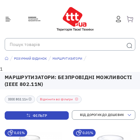
РОЗУМНИЙ БУДИНОК
МАРШРУТИЗАТОРИ
1
МАРШРУТИЗАТОРИ: БЕЗПРОВІДНІ МОЖЛИВОСТІ
(IEEE 802.11N)
IEEE 802.11n
Відмінити всі фільтри
ФІЛЬТР
0,01%
0,01%