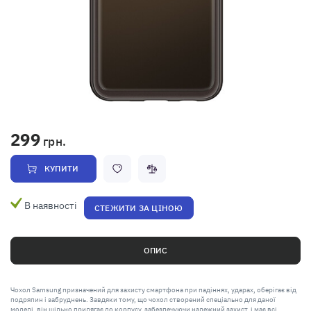
299
грн.
КУПИТИ
В наявності
СТЕЖИТИ ЗА ЦІНОЮ
ОПИС
Чохол Samsung призначений для захисту смартфона при падіннях, ударах, оберігає від
подряпин і забруднень. Завдяки тому, що чохол створений спеціально для даної
моделі, він щільно прилягає до корпусу, забезпечуючи належний захист, і має всі