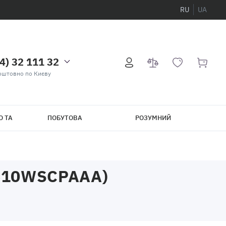
RU
UA
4) 32 111 32
оштовно по Києву
О ТА
ПОБУТОВА
РОЗУМНИЙ
ТЕХНІКА
БУДИНОК
610WSCPAAA)