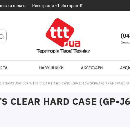
вка та оплата
Реєстрація +1 рік гарантії
(04
Безк
К ТА
НАВУШНИКИ
АКСЕСУАРИ
АУДІ
ТБ
Л SAMSUNG J6+ WITS CLEAR HARD CASE (GP-J610WSCPAAA) TRANSPARENT
S CLEAR HARD CASE (GP-J