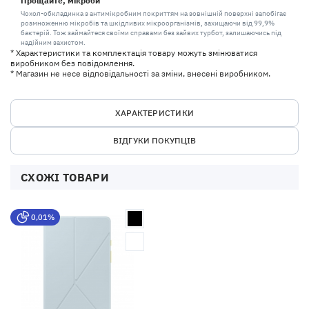
Прощайте, мікроби
Чохол-обкладинка з антимікробним покриттям на зовнішній поверхні запобігає
розмноженню мікробів та шкідливих мікроорганізмів, захищаючи від 99,9%
бактерій. Тож займайтеся своїми справами без зайвих турбот, залишаючись під
надійним захистом.
* Характеристики та комплектація товару можуть змінюватися
виробником без повідомлення.
* Магазин не несе відповідальності за зміни, внесені виробником.
ХАРАКТЕРИСТИКИ
ВІДГУКИ ПОКУПЦІВ
СХОЖІ ТОВАРИ
0,01%