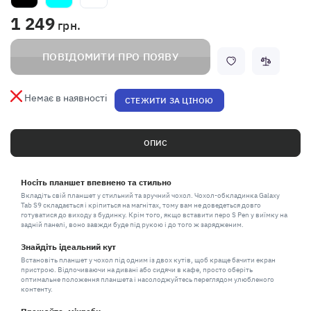
1 249
грн.
ПОВІДОМИТИ ПРО ПОЯВУ
Немає в наявності
СТЕЖИТИ ЗА ЦІНОЮ
ОПИС
Носіть планшет впевнено та стильно
Вкладіть свій планшет у стильний та зручний чохол. Чохол-обкладинка Galaxy
Tab S9 складається і кріпиться на магнітах, тому вам не доведеться довго
готуватися до виходу з будинку. Крім того, якщо вставити перо S Pen у виїмку на
задній панелі, воно завжди буде під рукою і до того ж зарядженим.
Знайдіть ідеальний кут
Встановіть планшет у чохол під одним із двох кутів, щоб краще бачити екран
пристрою. Відпочиваючи на дивані або сидячи в кафе, просто оберіть
оптимальне положення планшета і насолоджуйтесь переглядом улюбленого
контенту.