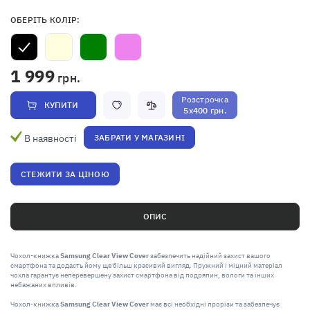
ОБЕРІТЬ КОЛІР:
1 999
грн.
Розстрочка
КУПИТИ
5x400 грн.
В наявності
ЗАБРАТИ У МАГАЗИНІ
СТЕЖИТИ ЗА ЦІНОЮ
ОПИС
Чохол-книжка
Samsung Clear View Cover
забезпечить надійний захист вашого
смартфона та додасть йому ще більш красивий вигляд. Пружний і міцний матеріал
чохла гарантує неперевершену захист смартфона від подряпин, вологи та інших
небажаних впливів.
Чохол-книжка
Samsung Clear View Cover
має всі необхідні прорізи та забезпечує