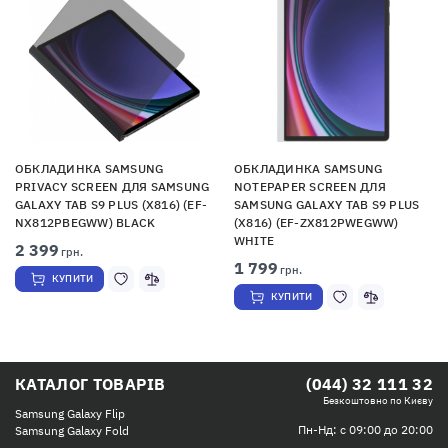
ОБКЛАДИНКА SAMSUNG
ОБКЛАДИНКА SAMSUNG
PRIVACY SCREEN ДЛЯ SAMSUNG
NOTEPAPER SCREEN ДЛЯ
GALAXY TAB S9 PLUS (X816) (EF-
SAMSUNG GALAXY TAB S9 PLUS
NX812PBEGWW) BLACK
(X816) (EF-ZX812PWEGWW)
WHITE
2 399
грн.
1 799
грн.
КУПИТИ
КУПИТИ
КАТАЛОГ ТОВАРІВ
(044) 32 111 32
Безкоштовно по Києву
Samsung Galaxy Flip
Пн-Нд: с 09:00 до 20:00
Samsung Galaxy Fold