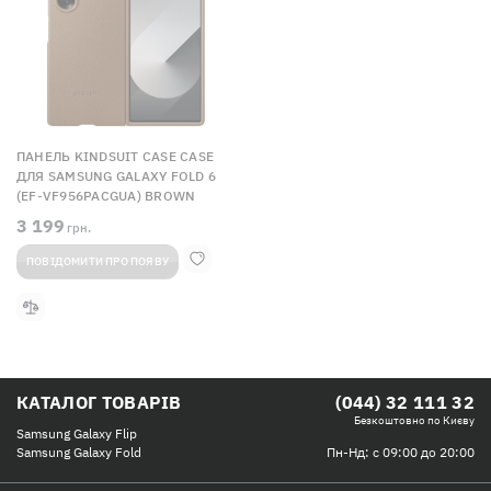
ПАНЕЛЬ KINDSUIT CASE CASE
ДЛЯ SAMSUNG GALAXY FOLD 6
(EF-VF956PACGUA) BROWN
3 199
грн.
ПОВІДОМИТИ ПРО ПОЯВУ
КАТАЛОГ ТОВАРІВ
(044) 32 111 32
Безкоштовно по Києву
Samsung Galaxy Flip
Пн-Нд: с 09:00 до 20:00
Samsung Galaxy Fold