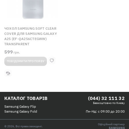
ЧОХОЛ SAMSUNG SOFT CLEAR
COVER ДЛЯ SAMSUNG GALAXY
A25 (EF-QA256CTEGWW)
TRANSPARENT
599
грн.
ПОВІДОМИТИ ПРО ПОЯВУ
КАТАЛОГ ТОВАРІВ
(044) 32 111 32
Безкоштовно по Києву
Samsung Galaxy Flip
Пн-Нд: с 09:00 до 20:00
Samsung Galaxy Fold
Офіційний партнер
© 2026, Всі права захищені.