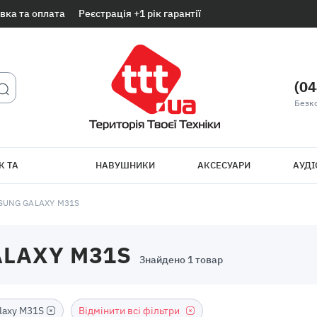
вка та оплата
Реєстрація +1 рік гарантії
(04
Безк
К ТА
НАВУШНИКИ
АКСЕСУАРИ
АУДІ
ТБ
SUNG GALAXY M31S
ALAXY M31S
Знайдено 1 товар
laxy M31S
Відмінити всі фільтри