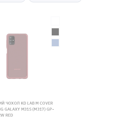
Й ЧОХОЛ KD LAB M COVER
G GALAXY M31S (M317) GP-
RW RED