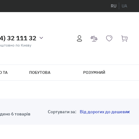
RU
UA
4) 32 111 32
оштовно по Києву
О ТА
ПОБУТОВА
РОЗУМНИЙ
ТЕХНІКА
БУДИНОК
Сортувати за:
дено 6 товарів