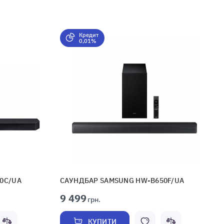
Кредит
0,01%
0C/UA
САУНДБАР SAMSUNG HW-B650F/UA
9 499
грн.
КУПИТИ