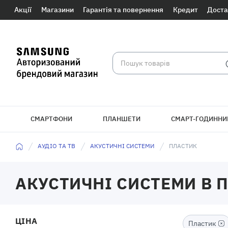
Акції
Магазини
Гарантія та повернення
Кредит
Доста
СМАРТФОНИ
ПЛАНШЕТИ
СМАРТ-ГОДИННИ
БРАСЛЕТИ
АУДІО ТА ТВ
АКУСТИЧНІ СИСТЕМИ
ПЛАСТИК
АКУСТИЧНІ СИСТЕМИ В 
ЦІНА
Пластик