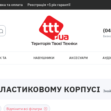
вка та оплата
Реєстрація +1 рік гарантії
(04
Безк
К ТА
НАВУШНИКИ
АКСЕСУАРИ
АУДІ
ТБ
ПЛАСТИКОВОМУ КОРПУСІ
Знай
Відмінити всі фільтри