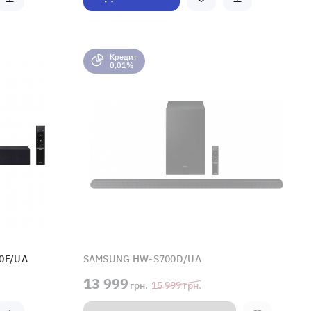
Кредит
0,01%
0F/UA
SAMSUNG HW-S700D/UA
13 999
грн.
15 999
грн.