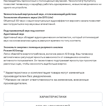
Наслаждайтесь гармоничным и полноценным звучанием. Технология Q-Symphony
позволяет телевизору и саундбару работать одновременно, не выключая динамики ни
одного из устройств.
Увлекательный виртуальный звук, отслеживающий действие
Технология объемного звука Lite (OTS Lite)
Объемный 3D-звук с нашим виртуальным аудиоэффектом верхнего канала позволяет
вам погрузиться в мир звуковых впечатлений.
Подстраиваемый звук под контент
Адаптивный звук
Адаптивный звук обладает аудиосценическим интеллектом, который оптимизирует
звук на основе анализа сцены в реальном времени по типу контента.
Экономьте энергию с помощью разумного анализа
Режим AI Energy
Легко сбавляйте энергопотребление, включив режим AI Energy. Ваш телевизор
автоматически регулирует яркость в зависимости от освещения в комнате и
активности пользователя. Он также плавно подстраивает яркость при просмотре
различных сцен, чтобы сэкономить еще больше энергии.
* Характеристики и комплектация товара могут изменяться
производителем без уведомления.
* Магазин не несет ответственности за изменения, внесенные
производителем.
ХАРАКТЕРИСТИКИ