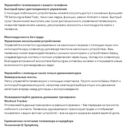
Управляйте телевизором с вашего телефона
Быстрый пульт дистанционного управления
С помощью мобильного устройства вы можете получить доступ к основным функциям
ТВ Samsung на базе Tizen, таких как медиа, функции, режим Ambient и меню. Быстрый
пульт также может выступать как пульт дистанционного управления телевизором,
позволяя переключать каналы, регулировать громкость и многое другое прямо с
телефона.
Многозадачность без труда
Управление несколькими устройствами
Управляйте контентом одновременно на нескольких экранах с помощью мыши или
используйте одну клавиатуру для ввода текста на нескольких устройствах. Ваш
телевизор может взаимодействовать с умными мониторами и устройствами Galaxy,
создавая единую систему с полным управлением через мышь, тачпад или клавиатуру.
Благодаря встроенной экосистеме Samsung вы остаетесь на связи и открываете новые
возможности для ежедневных задач.
Управляйте с помощью часов только движением руки
Универсальные жесты
Легко управляйте телевизором с помощью смартчасов. Просто носите Galaxy Watch и
используйте движения рукой, например сжатие для выбора опции или движение
запястьем вперед-назад для паузы и воспроизведения.
Усовершенствуйте уровень домашних тренировок
Workout Tracker
Отслеживайте данные тренировок в реальном времени – без перерыва на просмотр
любимого контента. Телевизор одновременно транслирует видео и отображает
показатели с ваших фитнес-устройств – все на одном экране во время занятий дома.
Гармоничное сочетание телевизора и саундбара
Технология Q-Symphony