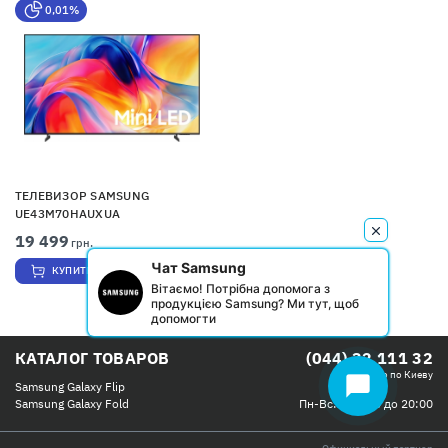
0,01%
ТЕЛЕВИЗОР SAMSUNG
UE43M70HAUXUA
19 499
грн.
Чат Samsung
КУПИТЬ
Вітаємо! Потрібна допомога з
продукцією Samsung? Ми тут, щоб
допомогти
КАТАЛОГ ТОВАРОВ
(044) 32 111 32
Бесплатно по Киеву
chat_bubble
Samsung Galaxy Flip
Пн-Вс: с 09:00 до 20:00
Samsung Galaxy Fold