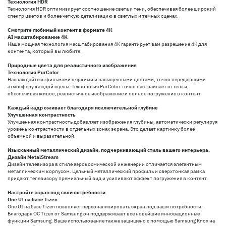
Технология HDR
Технология HDR оптимизирует соотношение света и тени, обеспечивая более широкий
спектр цветов и более четкую детализацию в светлых и темных сценах.
Смотрите любимый контент в формате 4К
AI масштабирование 4K
Наша мощная технология масштабирования 4K гарантирует вам разрешение 4K для
контента, который вы любите.
Природные цвета для реалистичного изображения
Технология PurColor
Наслаждайтесь фильмами с яркими и насыщенными цветами, точно передающими
атмосферу каждой сцены. Технология PurColor точно настраивает оттенки,
обеспечивая живое, реалистичное изображение и полное погружение в контент.
Каждый кадр оживает благодаря исключительной глубине
Улучшенная контрастность
Улучшенная контрастность добавляет изображения глубины, автоматически регулируя
уровень контрастности в отдельных зонах экрана. Это делает картинку более
объемной и выразительной.
Изысканный металлический дизайн, подчеркивающий стиль вашего интерьера.
Дизайн MetalStream
Дизайн телевизора в стиле аэрокосмической инженерии отличается элегантным
металлическим корпусом. Цельный металлический профиль и сверхтонкая рамка
придают телевизору премиальный вид и усиливают эффект погружения в контент.
Настройте экран под свои потребности
One UI на базе Tizen
One UI на базе Tizen позволяет персонализировать экран под ваши потребности.
Благодаря ОС Tizen от Samsung он поддерживает все новейшие инновационные
функции Samsung. Ваше использование также защищено с помощью Samsung Knox на