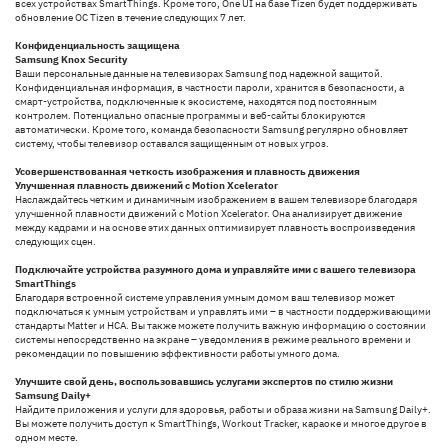
всех устройствах SmartThings. Кроме того, One UI на базе Tizen будет поддерживать
обновление ОС Tizen в течение следующих 7 лет.
Конфиденциальность защищена
Samsung Knox Security
Ваши персональные данные на телевизорах Samsung под надежной защитой.
Конфиденциальная информация, в частности пароли, хранится в безопасности, а
смарт-устройства, подключенные к экосистеме, находятся под постоянным
контролем. Потенциально опасные программы и веб-сайты блокируются
автоматически. Кроме того, команда безопасности Samsung регулярно обновляет
систему, чтобы телевизор оставался защищенным от новых угроз.
Усовершенствованная четкость изображения и плавность движения
Улучшенная плавность движений с Motion Xcelerator
Наслаждайтесь четким и динамичным изображением в вашем телевизоре благодаря
улучшенной плавности движений с Motion Xcelerator. Она анализирует движение
между кадрами и на основе этих данных оптимизирует плавность воспроизведения
следующих сцен.
Подключайте устройства разумного дома и управляйте ими с вашего телевизора
SmartThings
Благодаря встроенной системе управления умным домом ваш телевизор может
подключаться к умным устройствам и управлять ими – в частности поддерживающими
стандарты Matter и HCA. Вы также можете получить важную информацию о состоянии
системы непосредственно на экране – уведомления в режиме реального времени и
рекомендации по повышению эффективности работы умного дома.
Улучшите свой день, воспользовавшись услугами экспертов по стилю жизни
Samsung Daily+
Найдите приложения и услуги для здоровья, работы и образа жизни на Samsung Daily+.
Вы можете получить доступ к SmartThings, Workout Tracker, караоке и многое другое в
одном месте.