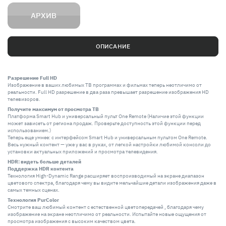
АРХИВ
ОПИСАНИЕ
Разрешение Full HD
Изображение в ваших любимых ТВ программах и фильмах теперь неотличимо от
реальности. Full HD разрешение в два раза превышает разрешение изображения HD
телевизоров.
Получите максимум от просмотра ТВ
Платформа Smart Hub и универсальный пульт One Remote (Наличие этой функции
может зависеть от региона продаж. Проверьте доступность этой функции перед
использованием.)
Теперь еще умнее: с интерфейсом Smart Hub и универсальным пультом One Remote.
Весь нужный контент — уже у вас в руках, от легкой настройки любимой консоли до
установки актуальных приложений и просмотра телевидения.
HDR: видеть больше деталей
Поддержка HDR контента
Технология High-Dynamic Range расширяет воспроизводимый на экране диапазон
цветового спектра, благодаря чему вы видите мельчайшие детали изображения даже в
самых темных сценах.
Технология PurColor
Смотрите ваш любимый контент с естественной цветопередачей , благодаря чему
изображение на экране неотличимо от реальности. Испытайте новые ощущения от
просмотра изображения с высоким качеством цвета.