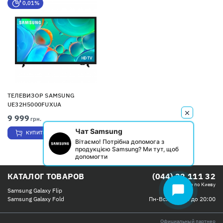
0,01%
ТЕЛЕВИЗОР SAMSUNG
UE32H5000FUXUA
9 999
грн.
Чат Samsung
КУПИТЬ
Вітаємо! Потрібна допомога з
продукцією Samsung? Ми тут, щоб
допомогти
КАТАЛОГ ТОВАРОВ
(044) 32 111 32
Бесплатно по Киеву
chat_bubble
Samsung Galaxy Flip
Пн-Вс: с 09:00 до 20:00
Samsung Galaxy Fold
Официальный партнер