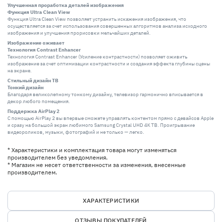
Улучшенная проработка деталей изображения
Функция Ultra Clean View
Функция Ultra Clean View позволяет устранить искажения изображения, что
осуществляется за счет использования совершенных алгоритмов анализа исходного
изображения и улучшения прорисовки мельчайших деталей.
Изображение оживает
Технология Contrast Enhancer
Технология Contrast Enhancer (Усиление контрастности) позволяет оживить
изображение за счет оптимизации контрастности и создания эффекта глубины сцены
на экране.
Стильный дизайн ТВ
Тонкий дизайн
Благодаря великолепному тонкому дизайну, телевизор гармонично вписывается в
декор любого помещения.
Поддержка AirPlay 2
С помощью AirPlay 2 вы впервые сможете управлять контентом прямо с девайсов Apple
и сразу на большой экран любимого Samsung Crystal UHD 4K ТВ. Проигрывание
видеороликов, музыки, фотографий и не только — легко.
* Характеристики и комплектация товара могут изменяться
производителем без уведомления.
* Магазин не несет ответственности за изменения, внесенные
производителем.
ХАРАКТЕРИСТИКИ
ОТЗЫВЫ ПОКУПАТЕЛЕЙ