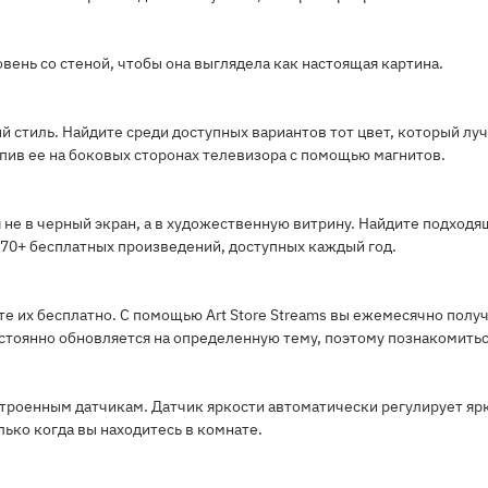
ень со стеной, чтобы она выглядела как настоящая картина.
 стиль. Найдите среди доступных вариантов тот цвет, который л
епив ее на боковых сторонах телевизора с помощью магнитов.
не в черный экран, а в художественную витрину. Найдите подход
 370+ бесплатных произведений, доступных каждый год.
е их бесплатно. С помощью Art Store Streams вы ежемесячно пол
стоянно обновляется на определенную тему, поэтому познакомиться
троенным датчикам. Датчик яркости автоматически регулирует ярк
лько когда вы находитесь в комнате.