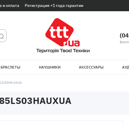
а и оплата
Регистрация +1 года гарантии
(04
Беспл
 БРАСЛЕТЫ
НАУШНИКИ
АКСЕССУАРЫ
АУД
5LS03HAUXUA
85LS03HAUXUA