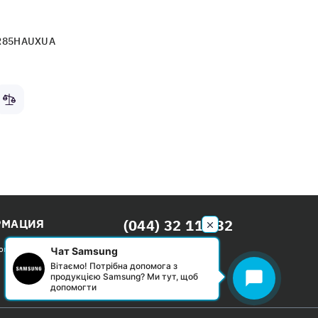
R85HAUXUA
(044) 32 111 32
РМАЦИЯ
Бесплатно по Киеву
ом
Чат Samsung
Вітаємо! Потрібна допомога з
Пн-Вс: с 09:00 до 20:00
chat_bubble
продукцією Samsung? Ми тут, щоб
допомогти