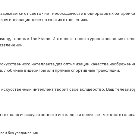
и заряжается от света - нет необходимости в одноразовых батарейк
ется инновационным во многих отношениях.
ung, теперь в The Frame. Интеллект нового уровня позволяет тел
азвлечений.
искусственного интеллекта для оптимизации качества изображения 
ов, любимые видеоигры или прямые спортивные трансляции.
 искусственный интеллект творит свое волшебство. Ваш телевизор
а технология искусственного интеллекта повышает четкость голос
елем без уведомления.