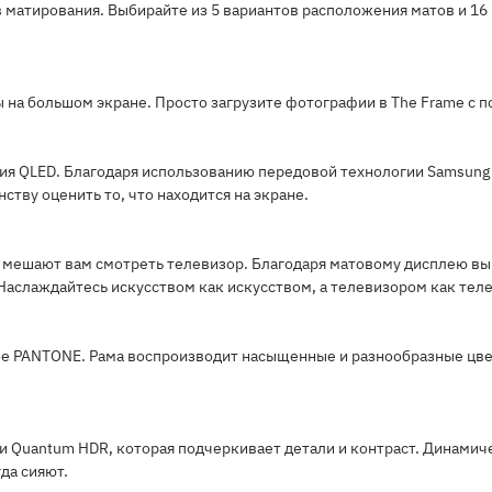
матирования. Выбирайте из 5 вариантов расположения матов и 16 
 на большом экране. Просто загрузите фотографии в The Frame с 
я QLED. Благодаря использованию передовой технологии Samsung 
ству оценить то, что находится на экране.
мешают вам смотреть телевизор. Благодаря матовому дисплею вы с
Наслаждайтесь искусством как искусством, а телевизором как тел
е PANTONE. Рама воспроизводит насыщенные и разнообразные цвет
 Quantum HDR, которая подчеркивает детали и контраст. Динамич
да сияют.