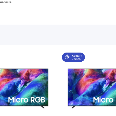
дителем.
Кредит
0,01%