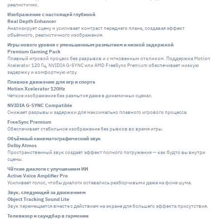
реалистично.
Изображение с настоящей глубиной
Real Depth Enhancer
Анализирует сцену и усиливает контраст переднего плана, создавая эффект
объёмного, реалистичного изображения.
Игры нового уровня с уменьшенным размытием и низкой задержкой
Premium Gaming Pack
Плавный игровой процесс без разрывов и с мгновенным откликом. Поддержка Motion
Xcelerator 120 Гц, NVIDIA G-SYNC или AMD FreeSync Premium обеспечивает низкую
задержку и комфортную игру.
Плавное движение для игр и спорта
Motion Xcelerator 120Hz
Чёткое изображение без размытия даже в динамичных сценах.
NVIDIA G-SYNC Compatible
Снижает разрывы и задержки для максимально плавного игрового процесса.
FreeSync Premium
Обеспечивает стабильное изображение без рывков во время игры.
Объёмный кинематографический звук
Dolby Atmos
Пространственный звук создаёт эффект полного погружения — как будто вы внутри
сцены.
Чёткие диалоги с улучшением ИИ
Active Voice Amplifier Pro
Усиливает голос, чтобы диалоги оставались разборчивыми даже на фоне шума.
Звук, следующий за движением
Object Tracking Sound Lite
Звук перемещается вместе с действием на экране для большего эффекта присутствия.
Телевизор и саундбар в гармонии