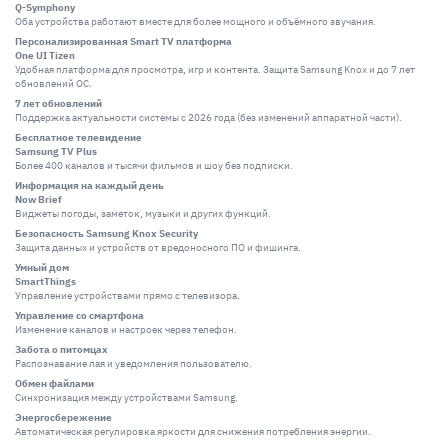
Q-Symphony
Оба устройства работают вместе для более мощного и объёмного звучания.
Персонализированная Smart TV платформа
One UI Tizen
Удобная платформа для просмотра, игр и контента. Защита Samsung Knox и до 7 лет
обновлений ОС.
7 лет обновлений
Поддержка актуальности системы с 2026 года (без изменений аппаратной части).
Бесплатное телевидение
Samsung TV Plus
Более 400 каналов и тысячи фильмов и шоу без подписки.
Информация на каждый день
Now Brief
Виджеты погоды, заметок, музыки и других функций.
Безопасность Samsung Knox Security
Защита данных и устройств от вредоносного ПО и фишинга.
Умный дом
SmartThings
Управление устройствами прямо с телевизора.
Управление со смартфона
Изменение каналов и настроек через телефон.
Забота о питомцах
Распознавание лая и уведомления пользователю.
Обмен файлами
Синхронизация между устройствами Samsung.
Энергосбережение
Автоматическая регулировка яркости для снижения потребления энергии.