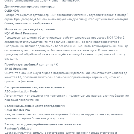
остаются плавными благодаря Premium Gaming Pack.
Динамическая яркость и контраст
OLED HDR
Раскройте скрытые детали с яркими светлыми участками и глубоким чёрным в каждой
сцене. Процессор NQ4 AI Gen2 анализирует каждую сцену, чтобы улучшить яркость для
более динамичного изображения.
Мощь за потрясающей картинкой
NQ4 AI Gen2 Processor
Передовая технология, обеспечивающая работу телевизора: процессор NQ4 AI Gen2
анализирует и улучшает контент в реальном времени, обеспечивая более чёткое
изображение, плавное движение и более насыщенные цвета. От быстрых экшн-сцен до
спокойных драм — всё выглядит более живым и захватывающим. В сочетании с
продвинутой обработкой звука он создаёт настоящий кинематографический опыт у
вас дома.
Преобразует любимый контент в 4K
4K AI Upscaling
Смотрите любимые шоу и видео в потрясающих деталях. ИИ масштабирует контент до
качества 4K, обеспечивая чёткое и плавное изображение при стриминге, играх или
просмотре фильмов.
Смотрите контент так, как вам нравится
AI Customization Mode
Автоматически определяет тип контента и интеллектуально настраивает изображение
под ваши предпочтения.
Более насыщенные цвета благодаря ИИ
Color Booster Pro
Каждая сцена становится ярче и насыщеннее. ИИ корректирует оттенки в реальном
времени, создавая более живую картинку.
Экспертно подтверждённые цвета и оттенки кожи
Pantone Validated
Цвета выглядят максимально естественно, а оттенки кожи передаются точно и