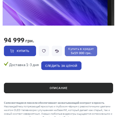
94 999
грн.
Купить в кредит
КУПИТЬ
5x19 000 грн.
Доставка 1-3 дня
СЛЕДИТЬ ЗА ЦЕНОЙ
ОПИСАНИЕ
Самосветящиеся пиксели обеспечивают захватывающий контраст и яркость
Наслаждайтесь потрясающей яркостью и глубоким чёрным с реалистичными цветами
на этом OLED-телевизоре с улучшением на базе ИИ, который делает как старый, так и
новый контент невероятным. А ваши любимые видеоигры ощущаются интенсивными и