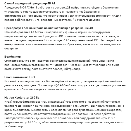
Самый передовой процессор 4K AI
Процессор NQ4 AI Gen3 работает на основе 128 нейронных сетей для обеспечения
улучшенного с помощью искусственного интеллекта изображения и
оптимизированного звука, что обеспечивает исключительные возможности 4K для
потоковой передачи, игр, спортивных состязаний и многого другого
Преобразует все на экране во впечатляющее разрешение 4K
Масштабирование 4K AI Pro. Смотрите шоу, фильмы, игры и многое другое в
потрясающей детализации. Процессор ИИ повышает качество вашего контента до
впечатляющего разрешения 4K с помощью 128 нейронных сетей ИИ. Наслаждайтесь
невероятно четким и плавным качеством изображения, независимо от того, что вы
смотрите.
Без бликов
Смотрите все, что вам нравится, без отвлекающих отражений, чтобы вы могли
полностью погрузиться в контент — даже если через окна светит солнце или вы не
выключаете лампу, пока смотрите последний триллер.
Нео Квантовый HDR+
Испытайте мощную яркость и более глубокий контраст, раскрывающий мельчайшие
детали в каждой сцене. Процессор NQ4 AI Gen3 анализирует каждую сцену и усиливает
яркость, чтобы осветить даже самые мелкие детали.
Motion Xcelerator 165 Гц
Играйте в любимые видеоигры и наслаждайтесь спортом с невероятной четкостью
быстрого движения практически без задержек и размытости. Вы получите неизменно
красивые визуальные эффекты и сверхплавную работу на максимальных скоростях,
поэтому ваша картинка останется потрясающей на протяжении всего действия.
Благодаря технологии динамического обновления он поддерживает игры VRR с
разрешением до 4K 165 Гц, обеспечивая невероятную производительность для ваших
любимых игр.