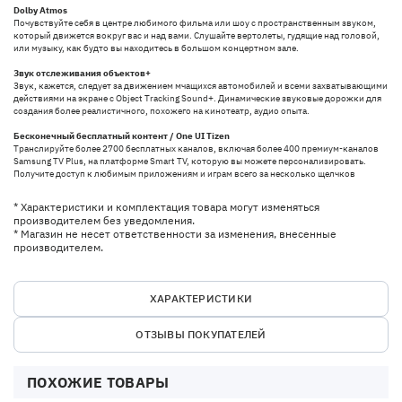
Dolby Atmos
Почувствуйте себя в центре любимого фильма или шоу с пространственным звуком,
который движется вокруг вас и над вами. Слушайте вертолеты, гудящие над головой,
или музыку, как будто вы находитесь в большом концертном зале.
Звук отслеживания объектов+
Звук, кажется, следует за движением мчащихся автомобилей и всеми захватывающими
действиями на экране с Object Tracking Sound+. Динамические звуковые дорожки для
создания более реалистичного, похожего на кинотеатр, аудио опыта.
Бесконечный бесплатный контент / One UI Tizen
Транслируйте более 2700 бесплатных каналов, включая более 400 премиум-каналов
Samsung TV Plus, на платформе Smart TV, которую вы можете персонализировать.
Получите доступ к любимым приложениям и играм всего за несколько щелчков
* Характеристики и комплектация товара могут изменяться
производителем без уведомления.
* Магазин не несет ответственности за изменения, внесенные
производителем.
ХАРАКТЕРИСТИКИ
ОТЗЫВЫ ПОКУПАТЕЛЕЙ
ПОХОЖИЕ ТОВАРЫ