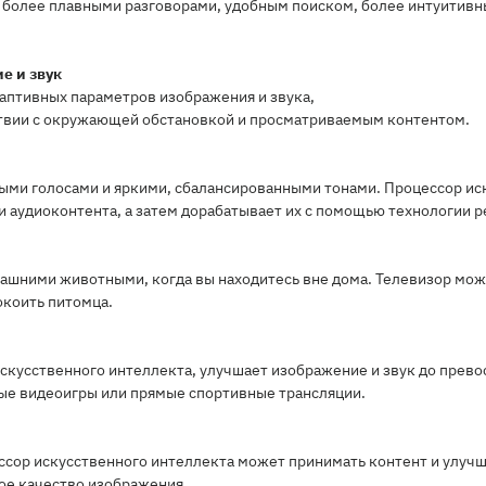
 более плавными разговорами, удобным поиском, более интуитив
е и звук
даптивных параметров изображения и звука,
ствии с окружающей обстановкой и просматриваемым контентом.
стыми голосами и яркими, сбалансированными тонами. Процессор и
и аудиоконтента, а затем дорабатывает их с помощью технологии р
машними животными, когда вы находитесь вне дома. Телевизор мож
окоить питомца.
искусственного интеллекта, улучшает изображение и звук до прев
ые видеоигры или прямые спортивные трансляции.
ссор искусственного интеллекта может принимать контент и улучш
ное качество изображения.