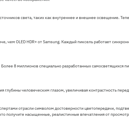
сточников света, таких как внутреннее и внешнее освещение. Те
е, чем OLED HDR+ от Samsung. Каждый пиксель работает синхронно
D. Более 8 миллионов специально разработанных самосветящихся п
ия глубины человеческим глазом, увеличивая контрастность перед
спертами отрасли символом достоверности цветопередачи, подтве
 что получите насыщенные, реалистичные впечатления от просмотр