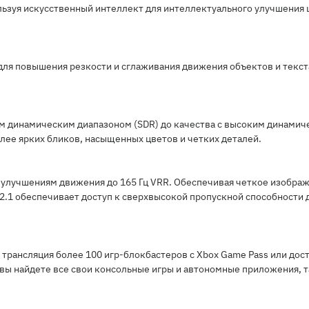
ользуя искусственный интеллект для интеллектуального улучшения 
для повышения резкости и сглаживания движения объектов и текс
м динамическим диапазоном (SDR) до качества с высоким динами
олее ярких бликов, насыщенных цветов и четких деталей.
улучшениям движения до 165 Гц VRR. Обеспечивая четкое изображ
2.1 обеспечивает доступ к сверхвысокой пропускной способности 
 трансляция более 100 игр-блокбастеров с Xbox Game Pass или дос
вы найдете все свои консольные игры и автономные приложения, таки