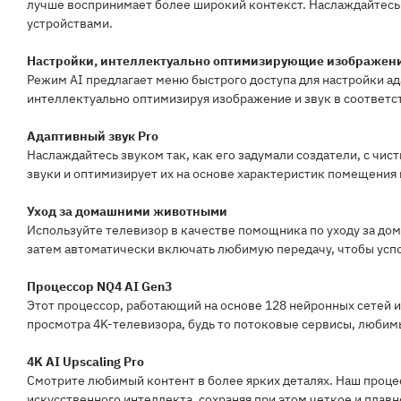
лучше воспринимает более широкий контекст. Наслаждайтесь
устройствами.
Настройки, интеллектуально оптимизирующие изображени
Режим AI предлагает меню быстрого доступа для настройки а
интеллектуально оптимизируя изображение и звук в соответ
Адаптивный звук Pro
Наслаждайтесь звуком так, как его задумали создатели, с чи
звуки и оптимизирует их на основе характеристик помещения 
Уход за домашними животными
Используйте телевизор в качестве помощника по уходу за до
затем автоматически включать любимую передачу, чтобы усп
Процессор NQ4 AI Gen3
Этот процессор, работающий на основе 128 нейронных сетей 
просмотра 4K-телевизора, будь то потоковые сервисы, любим
4K AI Upscaling Pro
Смотрите любимый контент в более ярких деталях. Наш проце
искусственного интеллекта, сохраняя при этом четкое и плав