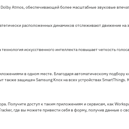
 Dolby Atmos, обеспечивающей более масштабные звуковые впеча
атегически расположенных динамиков отслеживают движение на эк
а технология искусственного интеллекта повышает четкость голос
ожениями в одном месте. Благодаря автоматическому подбору ко
т также защищен Samsung Knox на всех устройствах SmartThings. 
а. Получите доступ к таким приложениям и сервисам, как Workspa
racker, где вы можете привести себя в форму, получив данные о с