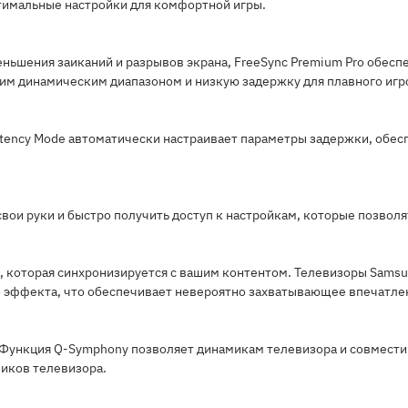
тимальные настройки для комфортной игры.
меньшения заиканий и разрывов экрана, FreeSync Premium Pro обе
им динамическим диапазоном и низкую задержку для плавного игр
tency Mode автоматически настраивает параметры задержки, обес
вои руки и быстро получить доступ к настройкам, которые позволя
которая синхронизируется с вашим контентом. Телевизоры Samsung
о эффекта, что обеспечивает невероятно захватывающее впечатле
. Функция Q-Symphony позволяет динамикам телевизора и совмести
иков телевизора.