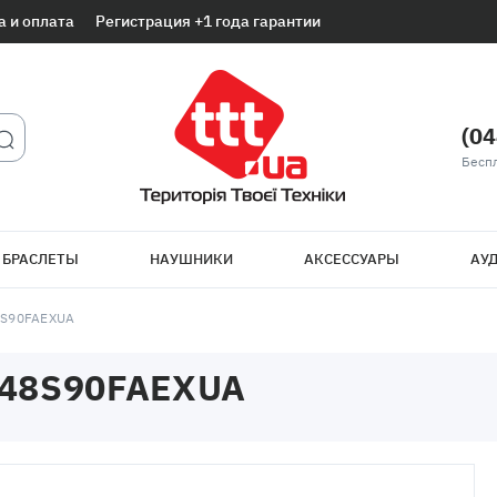
а и оплата
Регистрация +1 года гарантии
(04
Беспл
 БРАСЛЕТЫ
НАУШНИКИ
АКСЕССУАРЫ
АУД
S90FAEXUA
48S90FAEXUA