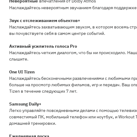
Невероятные
впечатления от Dolby Atmos
Наслаждайтесь невероятным звучанием благодаря поддержке
Звук с отслеживанием объектов+
Наслаждайтесь захватывающим звуком, в котором восемь стр
вы почувствуете себя в самом центре событий.
Активный усилитель голоса Pro
Наслаждайтесь четким диалогом, что бы ни происходило. Наш
слышите.
One UI Tizen
Наслаждайтесь бесконечными развлечениями с любимыми прил
больше на просмотр любимых фильмов, игр и передач. Ваш опы
Tizen в течение следующих 7 лет.
Samsung Daily+
Легко управляйте повседневными делами с помощью телевизор
совместимый ПК, мобильный телефон или ноутбук, и Workout T
домашней тренировки.
Ежедневная доска