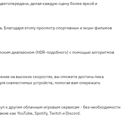
цветопередачи, делая каждую сцену более яркой и
та. Благодаря этому просмотр спортивных и экшн-фильмов
ческим диапазоном (HDR-подобного) с помощью алгоритмов
ение на высоких скоростях, вы сможете достичь пика
для совместимых устройств, помогая вам опережать
туп к другим облачным игровым сервисам - без необходимости
е как YouTube, Spotify, Twitch и Discord.