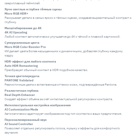
сверхплавный геймплей.
Ярче светлые и глубже тёмные сцены
Micro RGB HDR+
Раскрывает детали в самых ярких и тёмных сценах, создавая выразительный контраст и
глубину.
Масштабирование до 4K
4K AI Upscaling
Любой контент автоматически улучшается до 4K с чёткой и плавной картинкой.
Суперусиленные цвета
Micro RGB Color Booster Pro
ИИ делает цвета более насыщенными и динамичными, добавляя глубину каждому
кадру.
HDR-эффект для любого контента
Auto HDR Remastering
Преобразует обычный контент в HDR-подобное качество.
Точная цветопередача
PANTONE Validated
Реалистичные цвета и естественные оттенки кожи, подтверждённые Pantone.
Реалистичная глубина
Real Depth Enhancer
Создаёт эффект объёма за счёт интеллектуальной регулировки контраста.
Интеллектуальная настройка изображения
AI Customization Mode
Автоматически адаптирует изображение под тип контента и ваши предпочтения.
Персонализированный звук
AI Sound Controller
Позволяет отдельно регулировать голоса, музыку и эффекты для комфортного
звучания.