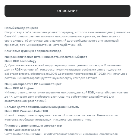
ОПИСАНИЕ
Новый стандарт цвета
Откройте для себя расширенную цветопередачу, которой вы ещё не видели. Движок на
базе ИИ точно управляет тысячами микроскопических красных, зелёных и синих
светодиодов, обеспечивая ультраширокий цветовой диапазон с впечатляющей
яркостью, точным контрастом и настоящей глубиной.
Ключевые функции с первого взгляда
Микроскопические источники света. Масштабный цвет
Micro RGB Technology
Добро пожаловать в новый мир ультраширокого цветового спектра. В отличие от
других RGB-технологий, микроскопические красные, зелёные и синие подсветки
работают вместе, обеспечивая 100% цветового пространства BT.2020. Минимальное
растекание цвета гарантирует точную передачу каждого оттенка.
Мощная обработка ИИ оживляет цвет
Micro RGB AI Engine
ИИ нового поколения точно управляет микроподсветкой RGB, масштабирует контент
до 4K, улучшает звук и обеспечивает плавную работу приложений — всё для
захватывающих развлечений.
Больше цветов такими, какими они должны быть
Micro RGB Precision Color 100
Новый стандарт цветопередачи с высокой точностью оттенков. Независимо от
контента, изображение выглядит максимально реалистично.
Плавность движения для спорта и игр
Motion Xcelerator 144Hz
Частота обновления 144 Гц и VRR устраняют задержки и разрывы, обеспечивая