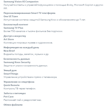
Samsung Vision AI Companion
Получайте ответы и управляйте функциями с помощью Bixby, Microsoft Copilot и других
ИИ.
Персонализированная Smart TV платформа
One UI Tizen
Интуитивная система с защитой Samsung Knox и обновлениями до 7 лет.
Бесплатный контент
Samsung TV Plus
Более 750 каналов и тысячи фильмов без подписки.
Доступ к искусству
Art Store
Коллекции мировых музеев и художников.
Информация на каждый день
Now Brief
Виджеты погоды, заметок, музыки и др.
Безопасность данных
Samsung Knox Security
Защита от угроз и сохранность данных.
Умный дом
SmartThings
Управление устройствами прямо с телевизора.
Управление со смартфона
Quick Remote
Контроль ТВ через телефон.
Забота о питомцах
Pet Care
Распознаёт лай и уведомляет вас.
Обмен файлами