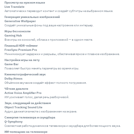
Просмотр на нужном языке
Live Translate
Автоматически переводит контент и создаёт субтитры на выбранном языке.
Генерация уникальных изображений
Generative Wallpaper
Создаёт уникальные фоны под ваше настроение или интерьер.
Игры без консоли
Gaming Hub
Все игры из консолей, облака и приложений — в одном месте.
Плавный HDR-гейминг
FreeSync Premium Pro
Минимизирует задержки и разрывы, обеспечивая яркое и плавное изображение.
Настройки игры на лету
Game Bar
Позволяет быстро менять параметры во время игры.
Кинематографический звук
Dolby Atmos
Объёмное звучание создаёт эффект полного погружения.
Чёткие диалоги
Active Voice Amplifier Pro
ИИ усиливает голос, делая речь разборчивой.
Звук, следующий за действием
Object Tracking Sound Lite
Аудио движется вместе с изображением на экране.
Синергия телевизора и саундбара
Q-Symphony
Совместная работа динамиков телевизора и саундбара для более мощного звука.
ИИ-помощник на телевизоре