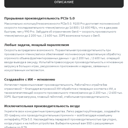
ОПИСАНИЕ
Прорывная производительность PCIe 5.0
Максимально используйте возможности PCIe 5.0. 9100 Pro достигает молниеносной
скорости последовательного чтения/записи до 14 800 / 13 400 МБ/с, что в два раза
быстрее, чем у 990 Pro. Забудьте об ограничениях Gen4 — скорость произвольного
чтения/записи до 2 200 тыс. / 2 600 тыс. IOPS возможна только с Gen5.
Любые задачи, мощный параллелизм
Скорость за пределами возможного. Поразительная производительность при
произвольном чтении/записи обеспечивает молниеносную параллельную обработку
огромного объема фрагментированных данных — до 2 200 тыс. / 2 600 тыс. операций
ввода-вывода в секунду. Испытайте превосходную производительность и мгновенную
загрузку в больших играх, ресурсоемких приложениях и задачах, связанных с
искусственным интеллектом.
Создавайте с ИИ — мгновенно
Интеллект переосмысливает производительность. Работайте и играйте без
ограничений — благодаря встроенной ИИ-обработке и генерации контента с ИИ, а
также впечатляющей скорости произвольного чтения/записи до 2 200 тыс. / 2 600 тыс.
IOPS. Быстрая загрузка, плавный геймплей, стабильная производительность.
Исключительная производительность везде
Укрепите свои конкурентные преимущества. Легко редактируйте видео, создавайте
3D-графику или проводите длительные стриминги — всё благодаря новейшему
интерфейсу PCIe 5.0. Наслаждайтесь передовой производительностью где угодно,
когда угодно и на любом устройстве. Выберите нужный вам SSD с расширяемым
объёмом до 8 ТБ.