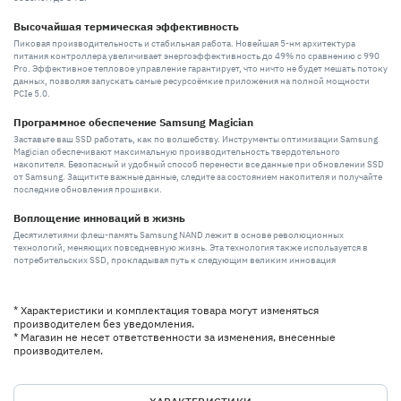
Высочайшая термическая эффективность
Пиковая производительность и стабильная работа. Новейшая 5-нм архитектура
питания контроллера увеличивает энергоэффективность до 49% по сравнению с 990
Pro. Эффективное тепловое управление гарантирует, что ничто не будет мешать потоку
данных, позволяя запускать самые ресурсоёмкие приложения на полной мощности
PCIe 5.0.
Программное обеспечение Samsung Magician
Заставьте ваш SSD работать, как по волшебству. Инструменты оптимизации Samsung
Magician обеспечивают максимальную производительность твердотельного
накопителя. Безопасный и удобный способ перенести все данные при обновлении SSD
от Samsung. Защитите важные данные, следите за состоянием накопителя и получайте
последние обновления прошивки.
Воплощение инноваций в жизнь
Десятилетиями флеш-память Samsung NAND лежит в основе революционных
технологий, меняющих повседневную жизнь. Эта технология также используется в
потребительских SSD, прокладывая путь к следующим великим инновация
* Характеристики и комплектация товара могут изменяться
производителем без уведомления.
* Магазин не несет ответственности за изменения, внесенные
производителем.