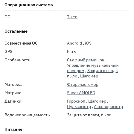
Операционная система
ОС
Tizen
Остальные
Совместимая ОС
Android
,
iOS
GPS
Есть
Особенности
Съемный ремешок
,
Управление музыкальным
плеером
,
Защита от воды,
пыли
,
Шагомер
Материал
Фторэластомер
Матрица
Super AMOLED
Датчики
Гироскоп
,
Шагомер
,
Пульсометр
,
Акселерометр
Водонепроницаемость
Защита от влаги, пыли
Питание