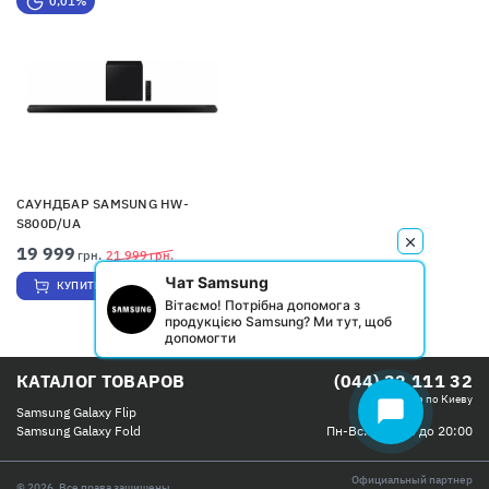
0,01%
САУНДБАР SAMSUNG HW-
S800D/UA
19 999
грн.
21 999
грн.
Чат Samsung
КУПИТЬ
Вітаємо! Потрібна допомога з
продукцією Samsung? Ми тут, щоб
допомогти
КАТАЛОГ ТОВАРОВ
(044) 32 111 32
Бесплатно по Киеву
chat_bubble
Samsung Galaxy Flip
Пн-Вс: с 09:00 до 20:00
Samsung Galaxy Fold
Официальный партнер
© 2026, Все права защищены.