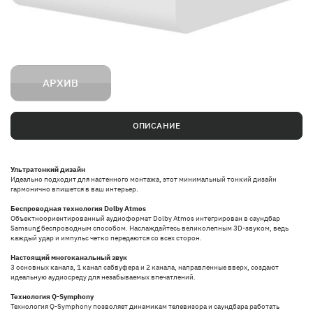
АРХИВ
ОПИСАНИЕ
Ультратонкий дизайн
Идеально подходит для настенного монтажа, этот минимальный тонкий дизайн
гармонично впишется в ваш интерьер.
Беспроводная технология Dolby Atmos
Объектноориентированный аудиоформат Dolby Atmos интегрирован в саундбар
Samsung беспроводным способом. Наслаждайтесь великолепным 3D-звуком, ведь
каждый удар и импульс четко передаются со всех сторон.
Настоящий многоканальный звук
3 основных канала, 1 канал сабвуфера и 2 канала, направленные вверх, создают
идеальную аудиосреду для незабываемых впечатлений.
Технология Q-Symphony
Технология Q-Symphony позволяет динамикам телевизора и саундбара работать