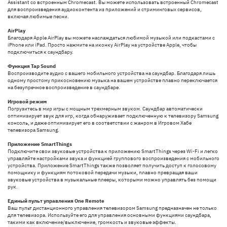
Assistant со встроенным Chromecast. Вы можете использовать встроенный Chromecast
для воспроизведения аудиоконтента из приложений и стриминговых сервисов,
включая любимые песни.
AirPlay
Благодаря Apple AirPlay вы можете наслаждаться любимой музыкой или подкастами с
iPhone или iPad. Просто нажмите на иконку AirPlay на устройстве Apple, чтобы
подключиться к саундбару.
Функция Tap Sound
Воспроизводите аудио с вашего мобильного устройства на саундбар. Благодаря лишь
одному простому прикосновению музыка на вашем устройстве плавно переключается
на безупречное воспроизведение в саундбаре.
Игровой режим
Погрузитесь в мир игры с мощным трехмерным звуком. Саундбар автоматически
оптимизирует звук для игр, когда обнаруживает подключенную к телевизору Samsung
консоль, и даже оптимизирует его в соответствии с жанром в Игровом Хабе
телевизора Samsung.
Приложение SmartThings
Подключите свои звуковые устройства к приложению SmartThings через Wi-Fi и легко
управляйте настройками звука и функцией группового воспроизведения с мобильного
устройства. Приложение SmartThings также позволяет получить доступ к голосовому
помощнику и функциям потоковой передачи музыки, плавно превращая ваши
звуковые устройства в музыкальные плееры, которыми можно управлять без помощи
рук.
Единый пульт управления One Remote
Ваш пульт дистанционного управления телевизором Samsung предназначен не только
для телевизора. Используйте его для управления основными функциями саундбара,
такими как включение/выключение, громкость и звуковые эффекты.