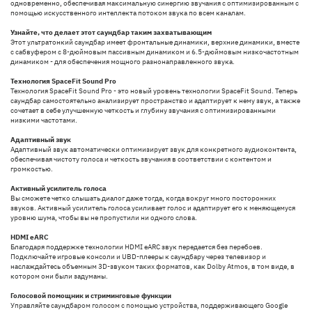
одновременно, обеспечивая максимальную синергию звучания с оптимизированным с
помощью искусственного интеллекта потоком звука по всем каналам.
Узнайте, что делает этот саундбар таким захватывающим
Этот ультратонкий саундбар имеет фронтальные динамики, верхние динамики, вместе
с сабвуфером с 8-дюймовым пассивным динамиком и 6.5-дюймовым низкочастотным
динамиком - для обеспечения мощного разнонаправленного звука.
Технология SpaceFit Sound Pro
Технология SpaceFit Sound Pro - это новый уровень технологии SpaceFit Sound. Теперь
саундбар самостоятельно анализирует пространство и адаптирует к нему звук, а также
сочетает в себе улучшенную четкость и глубину звучания с оптимизированными
низкими частотами.
Адаптивный звук
Адаптивный звук автоматически оптимизирует звук для конкретного аудиоконтента,
обеспечивая чистоту голоса и четкость звучания в соответствии с контентом и
громкостью.
Активный усилитель голоса
Вы сможете четко слышать диалог даже тогда, когда вокруг много посторонних
звуков. Активный усилитель голоса усиливает голос и адаптирует его к меняющемуся
уровню шума, чтобы вы не пропустили ни одного слова.
HDMI eARC
Благодаря поддержке технологии HDMI eARC звук передается без перебоев.
Подключайте игровые консоли и UBD-плееры к саундбару через телевизор и
наслаждайтесь объемным 3D-звуком таких форматов, как Dolby Atmos, в том виде, в
котором они были задуманы.
Голосовой помощник и стриминговые функции
Управляйте саундбаром голосом с помощью устройства, поддерживающего Google