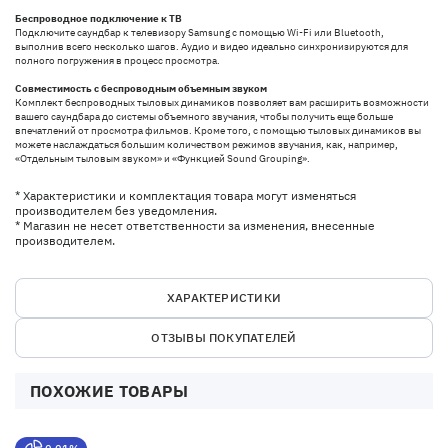
Беспроводное подключение к ТВ
Подключите саундбар к телевизору Samsung с помощью Wi-Fi или Bluetooth,
выполнив всего несколько шагов. Аудио и видео идеально синхронизируются для
полного погружения в процесс просмотра.
Совместимость с беспроводным объемным звуком
Комплект беспроводных тыловых динамиков позволяет вам расширить возможности
вашего саундбара до системы объемного звучания, чтобы получить еще больше
впечатлений от просмотра фильмов. Кроме того, с помощью тыловых динамиков вы
можете наслаждаться большим количеством режимов звучания, как, например,
«Отдельным тыловым звуком» и «Функцией Sound Grouping».
* Характеристики и комплектация товара могут изменяться
производителем без уведомления.
* Магазин не несет ответственности за изменения, внесенные
производителем.
ХАРАКТЕРИСТИКИ
ОТЗЫВЫ ПОКУПАТЕЛЕЙ
ПОХОЖИЕ ТОВАРЫ