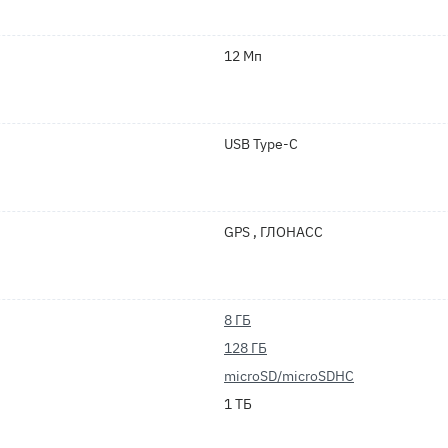
12 Мп
USB Type-C
GPS , ГЛОНАСС
8 ГБ
128 ГБ
microSD/microSDHC
1 ТБ