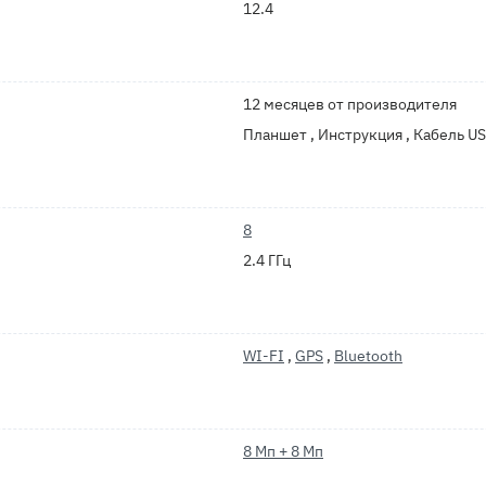
12.4
12 месяцев от производителя
Планшет , Инструкция , Кабель U
8
2.4 ГГц
WI-FI
,
GPS
,
Bluetooth
8 Мп + 8 Мп