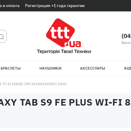
а и оплата
Регистрация +1 года гарантии
(04
Беспл
 БРАСЛЕТЫ
НАУШНИКИ
АКСЕССУАРЫ
АУД
I-FI 8/128GB (SM-X610NZAASEK) GRAY
Y TAB S9 FE PLUS WI-FI 8