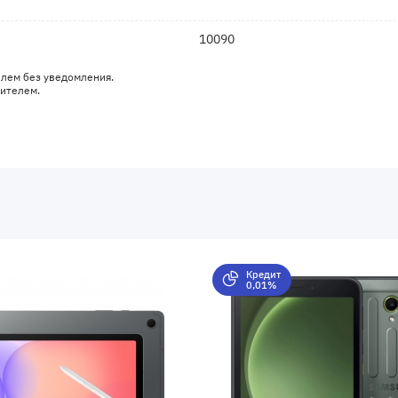
10090
елем без уведомления.
дителем.
Кредит
0,01%