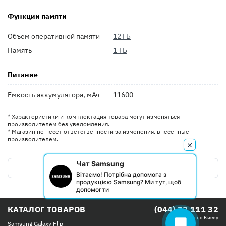
Функции памяти
Объем оперативной памяти
12 ГБ
Память
1 ТБ
Питание
Емкость аккумулятора, мАч
11600
* Характеристики и комплектация товара могут изменяться
производителем без уведомления.
* Магазин не несет ответственности за изменения, внесенные
производителем.
Чат Samsung
ОТЗЫВЫ ПОКУПАТЕЛЕЙ
Вітаємо! Потрібна допомога з
продукцією Samsung? Ми тут, щоб
допомогти
КАТАЛОГ ТОВАРОВ
(044) 32 111 32
Бесплатно по Киеву
chat_bubble
Samsung Galaxy Flip