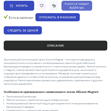
Купить в кредит
КУПИТЬ
5x220 грн.
Есть в наличии
ОТЛОЖИТЬ В МАГАЗИНЕ
СЛЕДИТЬ ЗА ЦЕНОЙ
ОПИСАНИЕ
Оригинальный силиконовый чехол Silicone Magnet – это практичная защита в
минималистичном исполнении с интегрированным магнитом для стабильной
беспроводной зарядки и совместимости с магнитными аксессуарами. Мягкий силикон
с гладкой, слегка матовой текстурой приятно ощущается в руке, не скользит и
подходит для повседневного использования. Материал помогает снизить риск
появления царапин и потёртостей на корпусе, сохраняя аккуратный внешний вид
смартфона. Магнитная система совместима с держателями, креплениями и другими
магнитными решениями.
Особенности оригинального силиконового чехла Silicone Magnet:
Оригинальный аксессуар;
Мягкий силикон с приятной на ощупь поверхностью;
Интегрированный магнитный модуль для корректного позиционирования на
беспроводной зарядке;
Совместимость с магнитными аксессуарами;