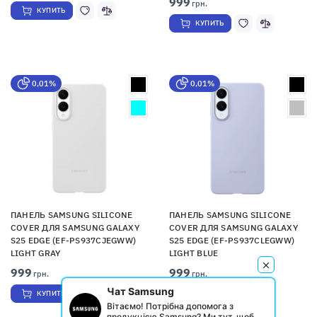
999
грн.
КУПИТЬ
КУПИТЬ
0,01%
0,01%
ПАНЕЛЬ SAMSUNG SILICONE
ПАНЕЛЬ SAMSUNG SILICONE
COVER ДЛЯ SAMSUNG GALAXY
COVER ДЛЯ SAMSUNG GALAXY
S25 EDGE (EF-PS937CJEGWW)
S25 EDGE (EF-PS937CLEGWW)
LIGHT GRAY
LIGHT BLUE
999
999
грн.
грн.
Чат Samsung
КУПИТЬ
КУПИТЬ
Вітаємо! Потрібна допомога з
продукцією Samsung? Ми тут, щоб