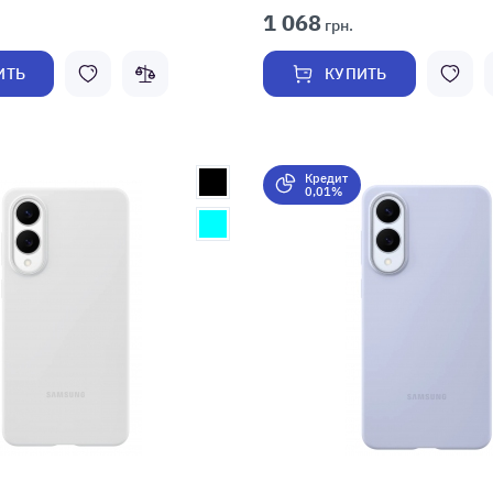
1 068
грн.
ИТЬ
КУПИТЬ
Кредит
0,01%