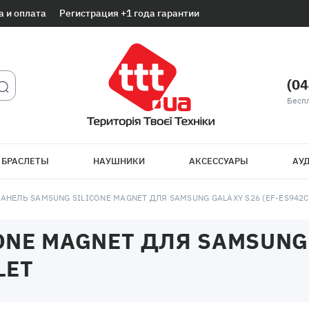
а и оплата
Регистрация +1 года гарантии
(04
Беспл
 БРАСЛЕТЫ
НАУШНИКИ
АКСЕССУАРЫ
АУД
АНЕЛЬ SAMSUNG SILICONE MAGNET ДЛЯ SAMSUNG GALAXY S26 (EF-ES942
NE MAGNET ДЛЯ SAMSUNG 
LET