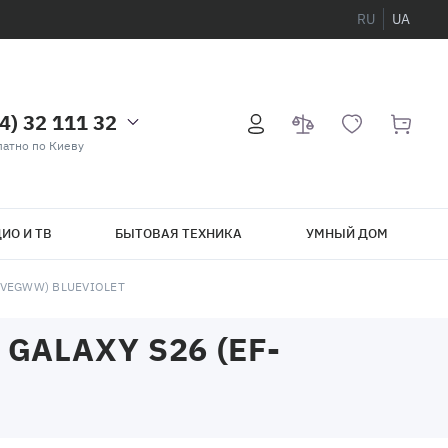
RU
UA
4) 32 111 32
атно по Киеву
ИО И ТВ
БЫТОВАЯ ТЕХНИКА
УМНЫЙ ДОМ
CVEGWW) BLUEVIOLET
GALAXY S26 (EF-