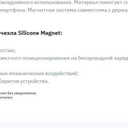
повседневного использования. Материал помогает с
 смартфона. Магнитная система совместима с держ
ехла Silicone Magnet:
остью;
ектного позиционирования на беспроводной заряд
ных механических воздействий;
баритов устройства.
елем без уведомления.
дителем.