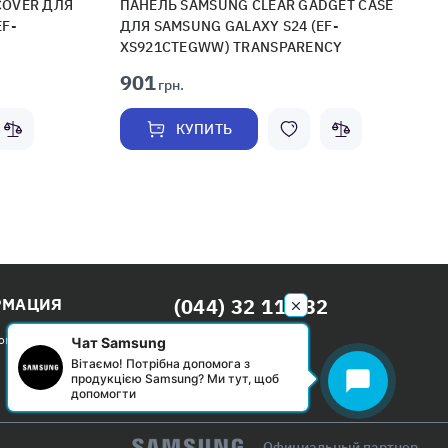
COVER ДЛЯ
ПАНЕЛЬ SAMSUNG CLEAR GADGET CASE
EF-
ДЛЯ SAMSUNG GALAXY S24 (EF-
XS921CTEGWW) TRANSPARENCY
901
грн.
КУПИТЬ
(044) 32 111 32
РМАЦИЯ
Бесплатно по Киеву
ом
Чат Samsung
Вітаємо! Потрібна допомога з
Пн-Вс: с 09:00 до 20:00
chat_bubble
продукцією Samsung? Ми тут, щоб
допомогти
Официальный партнер